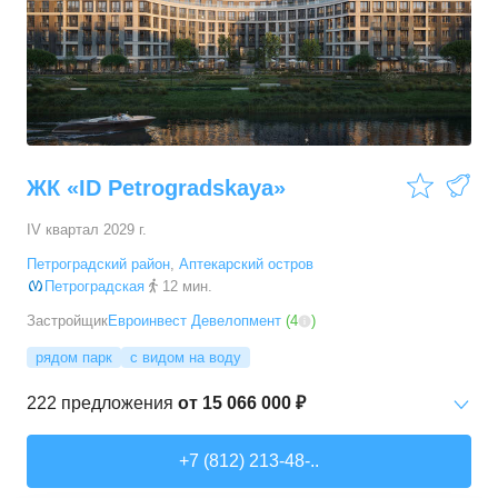
ЖК «ID Petrogradskaya»
IV квартал 2029 г.
Петроградский район
,
Аптекарский остров
Петроградская
12 мин.
Застройщик
Евроинвест Девелопмент
(
4
)
рядом парк
с видом на воду
222
предложения
от
15 066 000 ₽
Студии
от
15 066 000 ₽
+7 (812) 213-48-..
20,84
–
31,28
м²
46
предложений