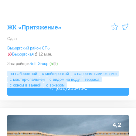
ЖК «Притяжение»
Сдан
Выборгский район СПб
Выборгская
12 мин.
Застройщик
Setl Group
(
5
)
на набережной
с меблировкой
с панорамными окнами
с мастер-спальней
с видом на воду
терраса
с окном в ванной
с эркером
+7 (812) 213-48-..
4,2