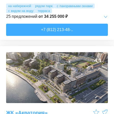
на набережной
рядом парк
с панорамными окнами
с видом на воду
терраса
25
предложений
от
34 255 000 ₽
1-комн. кв.
от
34 255 000 ₽
+7 (812) 213-48-..
40,3
–
66,8
м²
5
предложений
2-комн. кв.
от
62 238 000 ₽
92,4
–
307,3
м²
9
предложений
4,1
3-комн. кв.
от
46 500 000 ₽
75,5
–
160,9
м²
11
предложений
ЖК «Акватория»