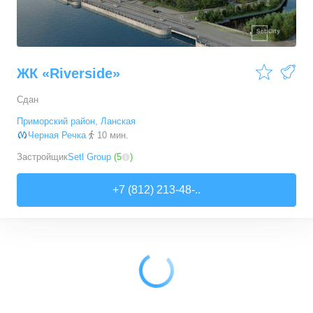
ЖК «Riverside»
Сдан
Приморский район
,
Ланская
Черная Речка
10 мин.
Застройщик
Setl Group
(
5
)
+7 (812) 213-48-..