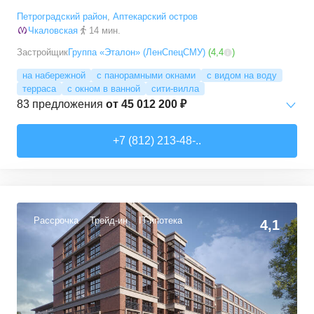
Петроградский район
,
Аптекарский остров
Чкаловская
14 мин.
Застройщик
Группа «Эталон» (ЛенСпецСМУ)
(
4,4
)
на набережной
с панорамными окнами
с видом на воду
терраса
с окном в ванной
сити-вилла
83
предложения
от
45 012 200 ₽
1-комн. кв.
от
45 012 190 ₽
+7 (812) 213-48-..
45
–
62,9
м²
14
предложений
2-комн. кв.
от
58 913 010 ₽
50,3
–
140,8
м²
43
предложения
Рассрочка
Трейд-ин
IT-ипотека
4,1
3-комн. кв.
от
104 059 580 ₽
102,3
–
165,2
м²
18
предложений
4-комн. кв.
от
110 502 280 ₽