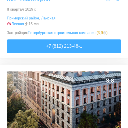
II квартал 2029 г.
Приморский район
,
Ланская
Лесная
15 мин.
Застройщик
Петербургская строительная компания
(
3,9
)
+7 (812) 213-48-..
Рассрочка
3,8