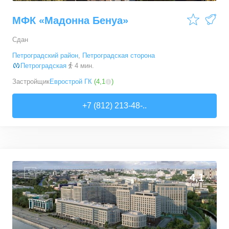
МФК «Мадонна Бенуа»
Сдан
Петроградский район
,
Петроградская сторона
Петроградская
4 мин.
Застройщик
Еврострой ГК
(
4,1
)
+7 (812) 213-48-..
4,1