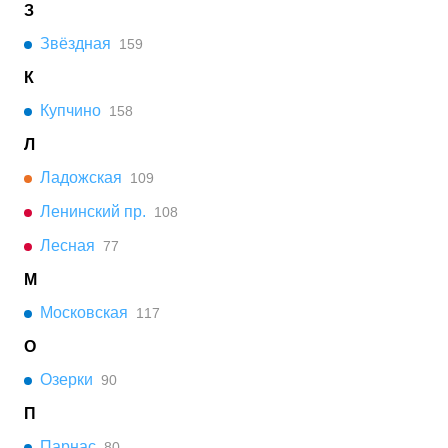
З
Звёздная
159
К
Купчино
158
Л
Ладожская
109
Ленинский пр.
108
Лесная
77
М
Московская
117
О
Озерки
90
П
Парнас
80