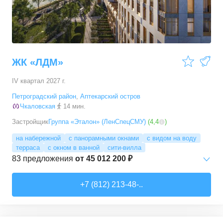
ЖК «ЛДМ»
IV квартал 2027 г.
Петроградский район
,
Аптекарский остров
Чкаловская
14 мин.
Застройщик
Группа «Эталон» (ЛенСпецСМУ)
(
4,4
)
на набережной
с панорамными окнами
с видом на воду
терраса
с окном в ванной
сити-вилла
83
предложения
от
45 012 200 ₽
1-комн. кв.
от
45 012 190 ₽
+7 (812) 213-48-..
45
–
62,9
м²
14
предложений
2-комн. кв.
от
58 913 010 ₽