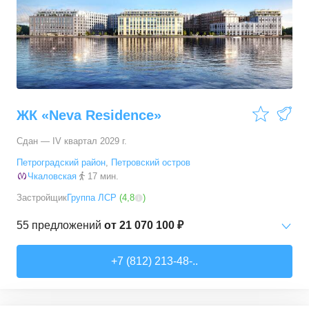
ЖК «Neva Residence»
Сдан — IV квартал 2029 г.
Петроградский район
,
Петровский остров
Чкаловская
17 мин.
Застройщик
Группа ЛСР
(
4,8
)
55
предложений
от
21 070 100 ₽
Студии
от
21 070 140 ₽
+7 (812) 213-48-..
27,3
–
31,2
м²
2
предложения
1-комн. кв.
от
22 411 740 ₽