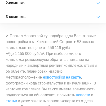
Минимальная цена
от 22 412 000 ₽
2-комн. кв.
Средняя цена
от 77 364 000 ₽
за квартиру
за квартиру
Минимальная цена
от 35 007 000 ₽
3-комн. кв.
Средняя цена
от 33 408 000 ₽
за квартиру
Минимальная цена
от 456 100 ₽
за квартиру
Минимальная цена
от 17 150 000 ₽
за 1 м²
Средняя цена
от 47 250 000 ₽
✔ Портал Новострой.су подобрал для Вас готовые
за квартиру
Минимальная цена
от 562 100 ₽
за квартиру
новостройки в м. Крестовский Остров ➤ 58 жилых
Средняя цена
от 634 200 ₽
за 1 м²
комплексов по цене от 456 119 руб./
Средняя цена
от 20 034 000 ₽
за 1 м²
Минимальная цена
от 485 200 ₽
м²до 1 155 000 руб./м². При выборе жилого
за квартиру
Средняя цена
от 701 600 ₽
за 1 м²
комплекса рекомендуем обратить внимание на
за 1 м²
народный и экспертный рейтинг комплекса, отзывы
Минимальная цена
от 711 600 ₽
об объекте, планировки квартир,
Средняя цена
от 654 300 ₽
за 1 м²
месторасположение
новостройки на карте
,
за 1 м²
фотографии хода строительства и визуализации. В
Средняя цена
от 772 100 ₽
карточке комплекса Вы также имеете возможность
за 1 м²
подписаться на обновления, прочитать
новости
и
статьи
и даже заказать звонок эксперта из отдела