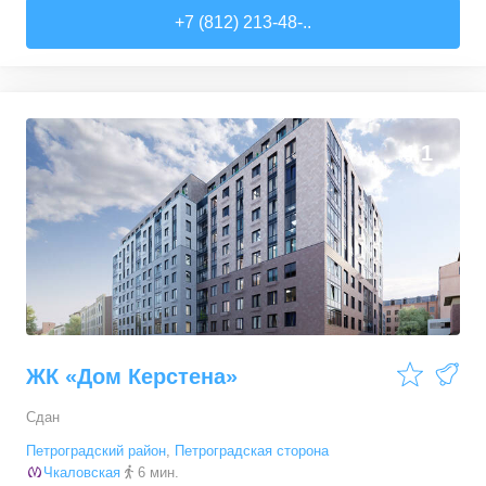
1-комн. кв.
от
297 260 000 ₽
+7 (812) 213-48-..
148,63
–
148,63
м²
1
предложение
2-комн. кв.
от
125 162 500 ₽
128,24
–
158,17
м²
12
предложений
4,1
3-комн. кв.
от
149 050 000 ₽
135,5
–
465,68
м²
20
предложений
ЖК «Дом Керстена»
Сдан
Петроградский район
,
Петроградская сторона
Чкаловская
6 мин.