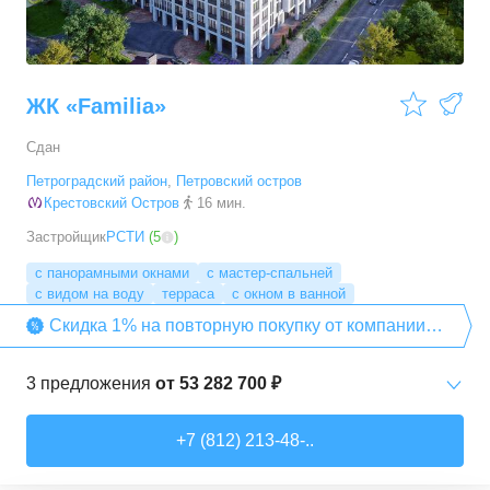
4-комн. кв.
от
76 926 720 ₽
146,3
–
204
м²
17
предложений
ЖК «Familia»
Сдан
Петроградский район
,
Петровский остров
Крестовский Остров
16 мин.
Застройщик
РСТИ
(
5
)
с панорамными окнами
с мастер-спальней
с видом на воду
терраса
с окном в ванной
Скидка 1% на повторную покупку от компании
«РСТИ»
3
предложения
от
53 282 700 ₽
3-комн. кв.
от
53 282 670 ₽
+7 (812) 213-48-..
110,1
–
144,1
м²
3
предложения