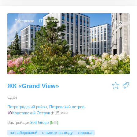
Рассрочка
IT-ипотека
4,2
ЖК «Grand View»
Сдан
Петроградский район
,
Петровский остров
Крестовский Остров
15 мин.
Застройщик
Setl Group
(
5
)
на набережной
с видом на воду
терраса