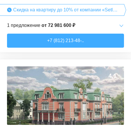
Скидка на квартиру до 10% от компании «Setl
Group»
1
предложение
от
72 981 600 ₽
3-комн. кв.
от
72 981 600 ₽
+7 (812) 213-48-..
129,4
–
129,4
м²
1
предложение
4,1