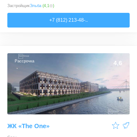
Застройщик
Эльба
(
4,1
)
+7 (812) 213-48-..
Рассрочка
4,6
ЖК «The One»