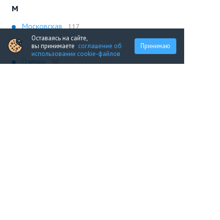
М
Московская
117
Оставаясь на сайте,
О
вы принимаете
соглашение об
Принимаю
использовании cookie-файлов
Озерки
90
П
Парнас
80
Пр. Большевиков
74
Пр. Ветеранов
106
Пр. Просвещения
94
С
Спортивная
75
У
Ул. Дыбенко
106