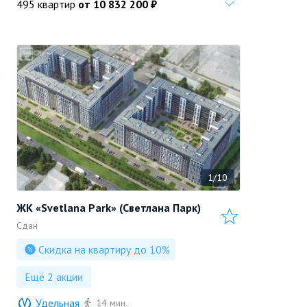
495 квартир
от 10 832 200 ₽
1/10
ЖК «Svetlana Park» (Светлана Парк)
Сдан
Скидка на квартиру до 10%
Ещё 2 акции
«Setl Group»
Позвонить
Удельная
14 мин.
Застройщик