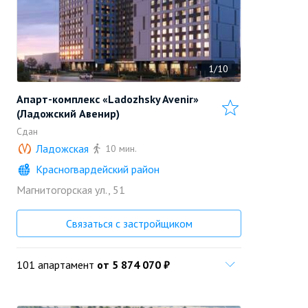
1/10
Апарт-комплекс «Ladozhsky Avenir»
(Ладожский Авенир)
Сдан
Ладожская
10 мин.
Красногвардейский район
«Петербургская
строительная
Магнитогорская ул., 51
Позвонить
компания»
Застройщик
Связаться с застройщиком
101 апартамент
от 5 874 070 ₽