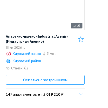
1/10
Апарт-комплекс «Industrial Avenir»
(Индастриал Авенир)
III кв. 2026 г.
Кировский завод
3 мин.
Кировский район
«Петербургская
строительная
пр. Стачек, 62
Позвонить
компания»
Застройщик
Связаться с застройщиком
147 апартаментов
от 5 019 210 ₽