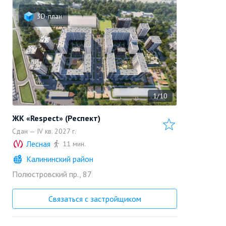
3D-план
1/10
ЖК «Respect» (Респект)
Сдан — IV кв. 2027 г.
Лесная
11 мин.
Калининский район
«Петербургская
Полюстровский пр., 87
строительная
Позвонить
компания»
Застройщик
Связаться с застройщиком