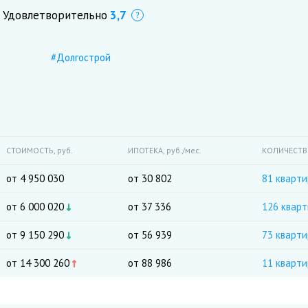
Удовлетворительно
3,7
Что это?
#Долгострой
СТОИМОСТЬ,
руб.
ИПОТЕКА,
руб./мес.
КОЛИЧЕСТ
от 4 950 030
от 30 802
81 кварт
от 6 000 020
от 37 336
126 квар
от 9 150 290
от 56 939
73 кварт
от 14 300 260
от 88 986
11 кварти