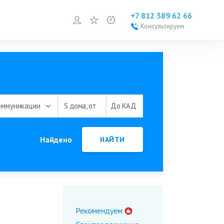
+7 812 389 62 66
Войти или зарегистрироваться
Избранное
Просмотренное
Консультируем
Войти или
зарегистрироваться
Добавить объект
оммуникации
S дома, от
До КАД
Найдено
НАЙТИ
Рекомендуем