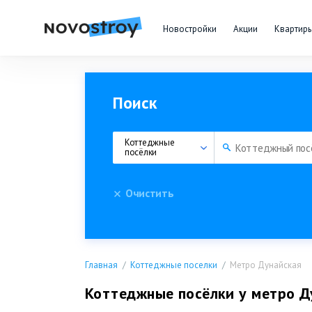
Новостройки
Акции
Квартир
Поиск
Коттеджные 
посёлки
Очистить
Главная
Коттеджные поселки
Метро Дунайская
Коттеджные посёлки у метро Д