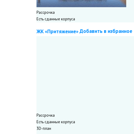
Рассрочка
Есть сданные корпуса
Добавить в избранное
ЖК «Притяжение»
Подписаться
«Setl Group»
Застройщик
(5,0
)
Сдан
Выборгский район
ул. Александра Матросова, д. 3, 7
#С панорамными окнами
#С мастер-спальней
#
#С окном в ванной
#С эркером
Рассрочка
Есть сданные корпуса
3D-план