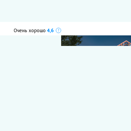
Очень хорошо
4,6
Что это?
#На набережной
#С меблировкой
С видом на воду
#Терраса