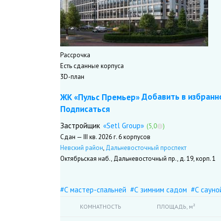
Рассрочка
Есть сданные корпуса
3D-план
Добавить в избранн
ЖК «Пульс Премьер»
Подписаться
«Setl Group»
Застройщик
(5,0
)
Сдан — III кв. 2026 г.
6 корпусов
Невский район
,
Дальневосточный проспект
Октябрьская наб., Дальневосточный пр., д. 19, корп. 1
#С мастер-спальней
#С зимним садом
#С сауно
КОМНАТНОСТЬ
ПЛОЩАДЬ,
м²