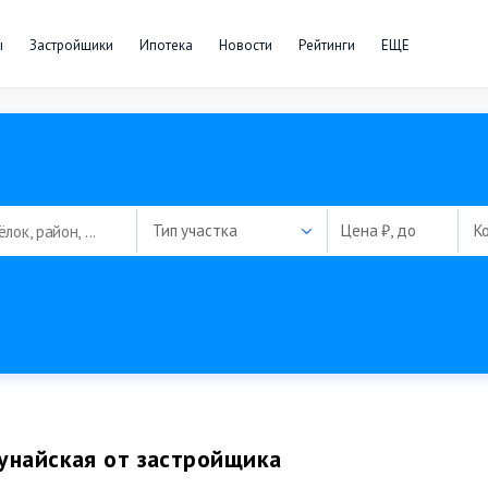
ы
Застройщики
Ипотека
Новости
Рейтинги
ЕЩЕ
Тип участка
Цена ₽, до
К
унайская от застройщика