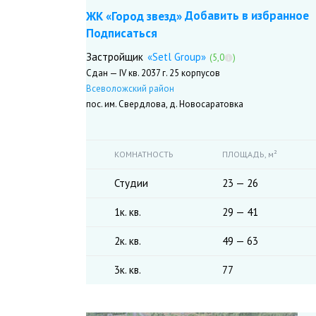
Добавить в избранное
ЖК «Город звезд»
Подписаться
«Setl Group»
Застройщик
(5,0
)
Сдан — IV кв. 2037 г.
25 корпусов
Всеволожский район
пос. им. Свердлова, д. Новосаратовка
КОМНАТНОСТЬ
ПЛОЩАДЬ,
м²
Студии
23 — 26
1к. кв.
29 — 41
2к. кв.
49 — 63
3к. кв.
77