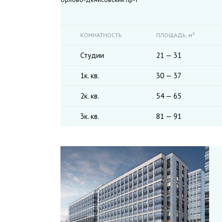
КОМНАТНОСТЬ
ПЛОЩАДЬ,
м²
Студии
21 — 31
1к. кв.
30 — 37
2к. кв.
54 — 65
3к. кв.
81 — 91