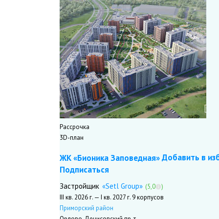
Рассрочка
3D-план
Добавить в из
ЖК «Бионика Заповедная»
Подписаться
«Setl Group»
Застройщик
(5,0
)
III кв. 2026 г. — I кв. 2027 г.
9 корпусов
Приморский район
Орлово-Денисовский пр-т