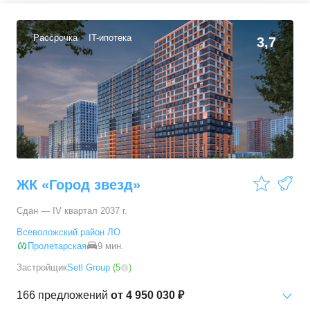
Рассрочка
IT-ипотека
3,7
ЖК «Город звезд»
Сдан — IV квартал 2037 г.
Всеволожский район ЛО
Пролетарская
9 мин.
Застройщик
Setl Group
(
5
)
166
предложений
от
4 950 030 ₽