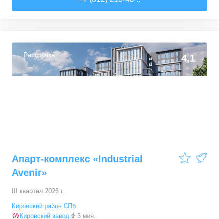
23,23
–
32,7
м²
35
предложений
1-комн. кв.
от
16 276 920 ₽
36,06
–
62,7
м²
69
предложений
Рассрочка
4,1
2-комн. кв.
от
21 489 030 ₽
54,9
–
72,9
м²
90
предложений
3-комн. кв.
от
28 117 530 ₽
77,14
–
100,7
м²
21
предложение
Апарт-комплекс «Industrial
Avenir»
III квартал 2026 г.
Кировский район СПб
Кировский завод
3 мин.