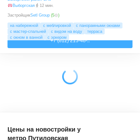
Выборгская
12 мин.
Застройщик
Setl Group
(
5
)
на набережной
с меблировкой
с панорамными окнами
с мастер-спальней
с видом на воду
терраса
с окном в ванной
с эркером
+7 (812) 213-48-..
Цены на новостройки
у
метро Путиловская