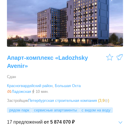
2-комн. кв.
от
26 082 000 ₽
62,1
–
75,3
м²
6
предложений
4-комн. кв.
от
44 589 600 ₽
112,6
–
112,6
м²
1
предложение
Апарт-комплекс «Ladozhsky
Avenir»
Сдан
Красногвардейский район
,
Большая Охта
Ладожская
10 мин.
Застройщик
Петербургская строительная компания
(
3,9
)
рядом парк
сервисные апартаменты
с видом на воду
17
предложений
от
5 874 070 ₽