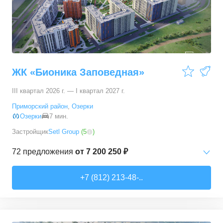
ЖК «Бионика Заповедная»
III квартал 2026 г. — I квартал 2027 г.
Приморский район
,
Озерки
Озерки
7 мин.
Застройщик
Setl Group
(
5
)
72
предложения
от
7 200 250 ₽
Студии
от
7 200 250 ₽
+7 (812) 213-48-..
21,35
–
30,65
м²
22
предложения
1-комн. кв.
от
9 700 170 ₽