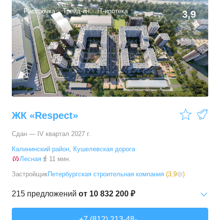
29,85
–
36,84
м²
34
предложения
Рассрочка
Трейд-ин
IT-ипотека
3,9
2-комн. кв.
от
17 650 060 ₽
53,6
–
65,15
м²
12
предложений
3-комн. кв.
от
21 900 290 ₽
81,2
–
90,5
м²
4
предложения
ЖК «Respect»
Сдан — IV квартал 2027 г.
Калининский район
,
Кушелевская дорога
Лесная
11 мин.
Застройщик
Петербургская строительная компания
(
3,9
)
215
предложений
от
10 832 200 ₽
Студии
от
10 832 200 ₽
+7 (812) 213-48-..