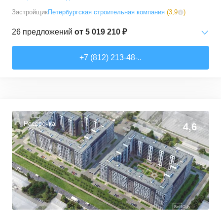
Застройщик
Петербургская строительная компания
(
3,9
)
26
предложений
от
5 019 210 ₽
Студии
от
5 019 210 ₽
+7 (812) 213-48-..
17,8
–
39,5
м²
24
предложения
2-комн. кв.
от
11 945 250 ₽
47,9
–
63,4
м²
2
предложения
Рассрочка
4,6