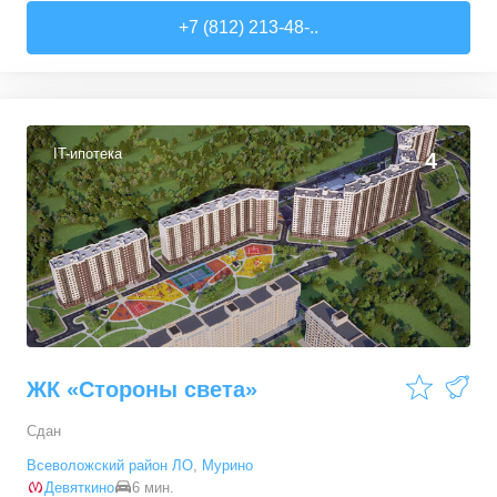
Студии
от
5 874 070 ₽
+7 (812) 213-48-..
24,21
–
60,83
м²
17
предложений
IT-ипотека
4
ЖК «Стороны света»
Сдан
Всеволожский район ЛО
,
Мурино
Девяткино
6 мин.