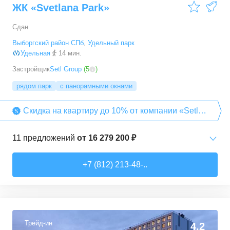
ЖК «Svetlana Park»
Сдан
Выборгский район СПб
,
Удельный парк
Удельная
14 мин.
Застройщик
Setl Group
(
5
)
рядом парк
с панорамными окнами
Скидка на квартиру до 10% от компании «Setl
Group»
11
предложений
от
16 279 200 ₽
Студии
от
16 279 200 ₽
+7 (812) 213-48-..
26,6
–
26,6
м²
1
предложение
1-комн. кв.
от
19 504 800 ₽
33,9
–
34,4
м²
3
предложения
Трейд-ин
4,2