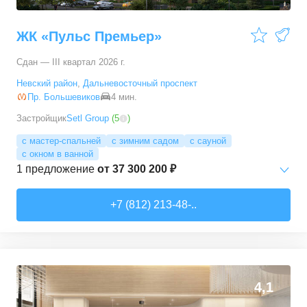
ЖК «Пульс Премьер»
Сдан — III квартал 2026 г.
Невский район
,
Дальневосточный проспект
Пр. Большевиков
4 мин.
Застройщик
Setl Group
(
5
)
с мастер-спальней
с зимним садом
с сауной
с окном в ванной
1
предложение
от
37 300 200 ₽
3-комн. кв.
от
37 300 200 ₽
+7 (812) 213-48-..
112,8
–
112,8
м²
1
предложение
4,1