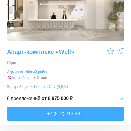
Апарт-комплекс «Well»
Сдан
Адмиралтейский район
Балтийская
3 мин.
Застройщик
ГК Formula City
(
4,9
)
8
предложений
от
8 975 000 ₽
Студии
от
8 975 000 ₽
+7 (812) 213-48-..
20,1
–
80,8
м²
8
предложений