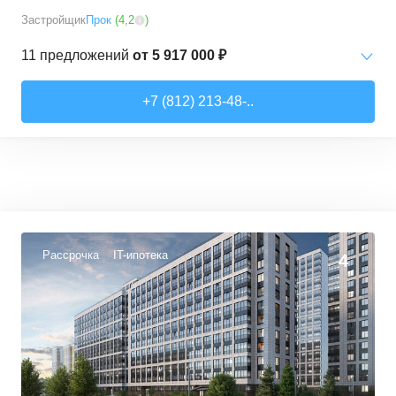
Застройщик
Прок
(
4,2
)
11
предложений
от
5 917 000 ₽
Студии
от
5 917 000 ₽
+7 (812) 213-48-..
30,5
–
30,5
м²
1
предложение
1-комн. кв.
от
6 305 000 ₽
32,5
–
35,1
м²
10
предложений
Рассрочка
IT-ипотека
4