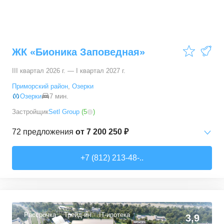
ЖК «Бионика Заповедная»
III квартал 2026 г. — I квартал 2027 г.
Приморский район
,
Озерки
Озерки
7 мин.
Застройщик
Setl Group
(
5
)
72
предложения
от
7 200 250 ₽
Студии
от
7 200 250 ₽
+7 (812) 213-48-..
21,35
–
30,65
м²
22
предложения
1-комн. кв.
от
9 700 170 ₽
29,85
–
36,84
м²
34
предложения
Рассрочка
Трейд-ин
IT-ипотека
3,9