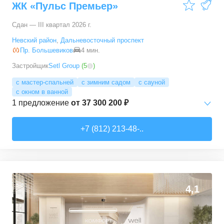
ЖК «Пульс Премьер»
Сдан — III квартал 2026 г.
Невский район
,
Дальневосточный проспект
Пр. Большевиков
4 мин.
Застройщик
Setl Group
(
5
)
с мастер-спальней
с зимним садом
с сауной
с окном в ванной
1
предложение
от
37 300 200 ₽
3-комн. кв.
от
37 300 200 ₽
+7 (812) 213-48-..
112,8
–
112,8
м²
1
предложение
4,1