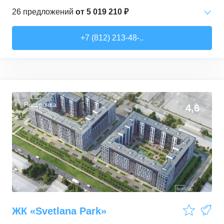
26
предложений
от
5 019 210 ₽
Студии
от
5 019 210 ₽
+7 (812) 213-48-..
17,8
–
39,5
м²
24
предложения
2-комн. кв.
от
11 945 250 ₽
47,9
–
63,4
м²
2
предложения
Рассрочка
4,6
ЖК «Svetlana Park»