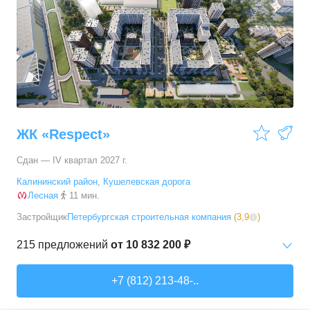
2-комн. кв.
от
17 650 060 ₽
53,6
–
65,15
м²
12
предложений
3-комн. кв.
от
21 900 290 ₽
81,2
–
90,5
м²
4
предложения
ЖК «Respect»
Сдан — IV квартал 2027 г.
Калининский район
,
Кушелевская дорога
Лесная
11 мин.
Застройщик
Петербургская строительная компания
(
3,9
)
215
предложений
от
10 832 200 ₽
Студии
от
10 832 200 ₽
+7 (812) 213-48-..
23,23
–
32,7
м²
35
предложений