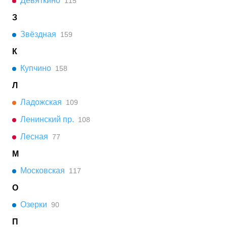
Девяткино
115
З
Звёздная
159
К
Купчино
158
Л
Ладожская
109
Ленинский пр.
108
Лесная
77
М
Московская
117
О
Озерки
90
П