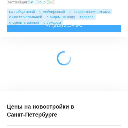
Застройщик
Setl Group
(
5
)
на набережной
с меблировкой
с панорамными окнами
с мастер-спальней
с видом на воду
терраса
с окном в ванной
с эркером
+7 (812) 213-48-..
Цены на новостройки
в
Санкт-Петербурге