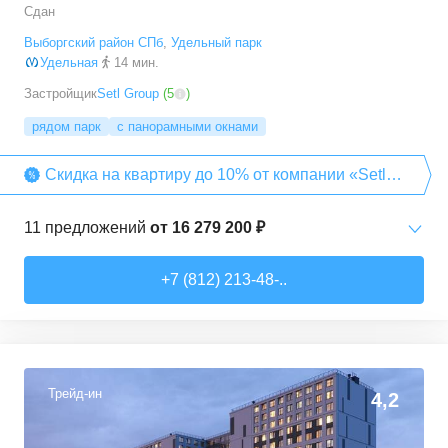
Сдан
Выборгский район СПб
,
Удельный парк
Удельная
14 мин.
Застройщик
Setl Group
(
5
)
рядом парк
с панорамными окнами
Скидка на квартиру до 10% от компании «Setl
Group»
11
предложений
от
16 279 200 ₽
Студии
от
16 279 200 ₽
+7 (812) 213-48-..
26,6
–
26,6
м²
1
предложение
1-комн. кв.
от
19 504 800 ₽
33,9
–
34,4
м²
3
предложения
Трейд-ин
4,2
2-комн. кв.
от
26 082 000 ₽