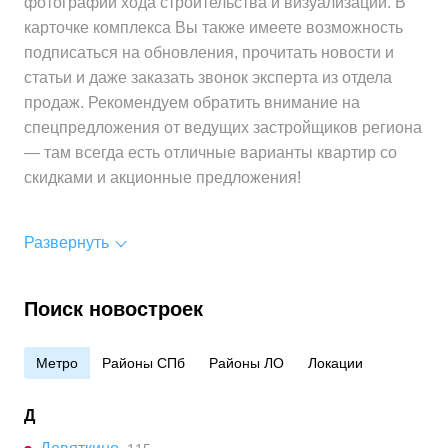
фотографии хода строительства и визуализации. В
за 1 м²
карточке комплекса Вы также имеете возможность
Средняя цена
от 295 700 ₽
подписаться на обновления, прочитать новости и
за 1 м²
статьи и даже заказать звонок эксперта из отдела
продаж. Рекомендуем обратить внимание на
спецпредложения от ведущих застройщиков региона
— там всегда есть отличные варианты квартир со
скидками и акционные предложения!
Развернуть
Поиск новостроек
Метро
Районы СПб
Районы ЛО
Локации
Д