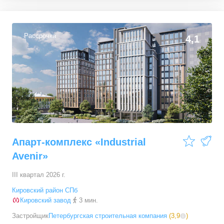
1-комн. кв.
от
16 276 920 ₽
36,06
–
62,7
м²
69
предложений
Рассрочка
4,1
2-комн. кв.
от
21 489 030 ₽
54,9
–
72,9
м²
90
предложений
3-комн. кв.
от
28 117 530 ₽
77,14
–
100,7
м²
21
предложение
Апарт-комплекс «Industrial
Avenir»
III квартал 2026 г.
Кировский район СПб
Кировский завод
3 мин.
Застройщик
Петербургская строительная компания
(
3,9
)