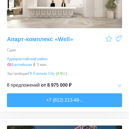
Апарт-комплекс «Well»
Сдан
Адмиралтейский район
Балтийская
3 мин.
Застройщик
ГК Formula City
(
4,9
)
8
предложений
от
8 975 000 ₽
Студии
от
8 975 000 ₽
+7 (812) 213-48-..
20,1
–
80,8
м²
8
предложений