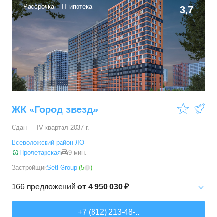
Рассрочка
IT-ипотека
3,7
ЖК «Город звезд»
Сдан — IV квартал 2037 г.
Всеволожский район ЛО
Пролетарская
9 мин.
Застройщик
Setl Group
(
5
)
166
предложений
от
4 950 030 ₽
Студии
от
4 950 030 ₽
+7 (812) 213-48-..