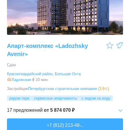
62,1
–
75,3
м²
6
предложений
4-комн. кв.
от
44 589 600 ₽
112,6
–
112,6
м²
1
предложение
Апарт-комплекс «Ladozhsky
Avenir»
Сдан
Красногвардейский район
,
Большая Охта
Ладожская
10 мин.
Застройщик
Петербургская строительная компания
(
3,9
)
рядом парк
сервисные апартаменты
с видом на воду
17
предложений
от
5 874 070 ₽
Студии
от
5 874 070 ₽
+7 (812) 213-48-..
24,21
–
60,83
м²
17
предложений