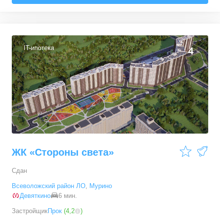
IT-ипотека
4
ЖК «Стороны света»
Сдан
Всеволожский район ЛО
,
Мурино
Девяткино
6 мин.
Застройщик
Прок
(
4,2
)