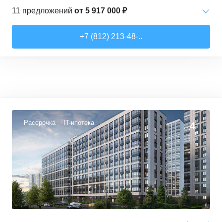
11
предложений
от
5 917 000 ₽
Студии
от
5 917 000 ₽
+7 (812) 213-48-..
30,5
–
30,5
м²
1
предложение
1-комн. кв.
от
6 305 000 ₽
32,5
–
35,1
м²
10
предложений
Рассрочка
IT-ипотека
4