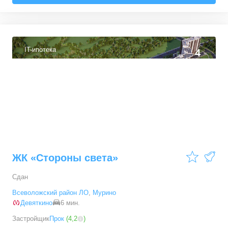
IT-ипотека
4
ЖК «Стороны света»
Сдан
Всеволожский район ЛО
,
Мурино
Девяткино
6 мин.
Застройщик
Прок
(
4,2
)