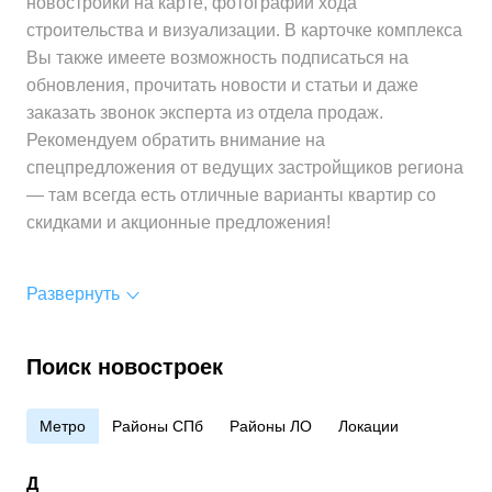
новостройки на карте, фотографии хода
за 1 м²
строительства и визуализации. В карточке комплекса
Средняя цена
от 295 700 ₽
Вы также имеете возможность подписаться на
за 1 м²
обновления, прочитать новости и статьи и даже
заказать звонок эксперта из отдела продаж.
Рекомендуем обратить внимание на
спецпредложения от ведущих застройщиков региона
— там всегда есть отличные варианты квартир со
скидками и акционные предложения!
Развернуть
Поиск новостроек
Метро
Районы СПб
Районы ЛО
Локации
Д