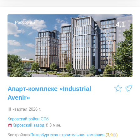
1-комн. кв.
от
16 276 920 ₽
36,06
–
62,7
м²
69
предложений
Рассрочка
4,1
2-комн. кв.
от
21 489 030 ₽
54,9
–
72,9
м²
90
предложений
3-комн. кв.
от
28 117 530 ₽
77,14
–
100,7
м²
21
предложение
Апарт-комплекс «Industrial
Avenir»
III квартал 2026 г.
Кировский район СПб
Кировский завод
3 мин.
Застройщик
Петербургская строительная компания
(
3,9
)