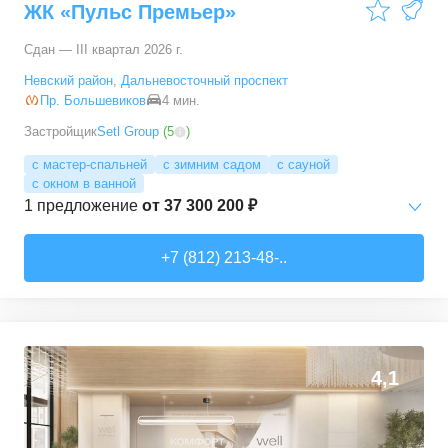
ЖК «Пульс Премьер»
Сдан — III квартал 2026 г.
Невский район
,
Дальневосточный проспект
Пр. Большевиков
4 мин.
Застройщик
Setl Group
(
5
)
с мастер-спальней
с зимним садом
с сауной
с окном в ванной
1
предложение
от
37 300 200 ₽
3-комн. кв.
от
37 300 200 ₽
+7 (812) 213-48-..
112,8
–
112,8
м²
1
предложение
4,1