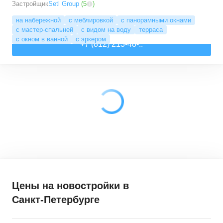
Застройщик
Setl Group
(
5
)
на набережной
с меблировкой
с панорамными окнами
с мастер-спальней
с видом на воду
терраса
с окном в ванной
с эркером
+7 (812) 213-48-..
Цены на новостройки
в
Санкт-Петербурге