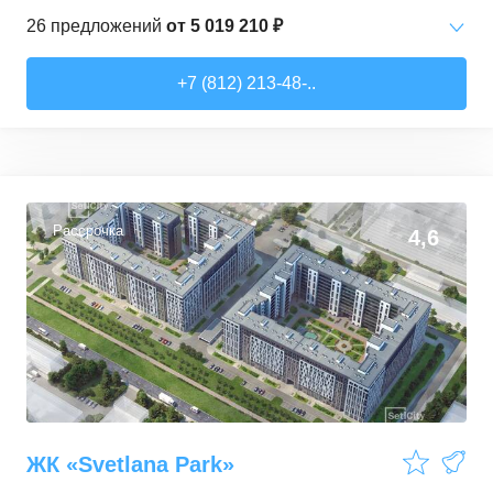
26
предложений
от
5 019 210 ₽
Студии
от
5 019 210 ₽
+7 (812) 213-48-..
17,8
–
39,5
м²
24
предложения
2-комн. кв.
от
11 945 250 ₽
47,9
–
63,4
м²
2
предложения
Рассрочка
4,6
ЖК «Svetlana Park»