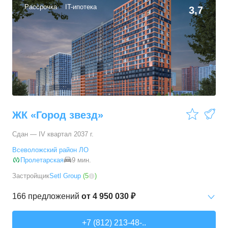
Рассрочка
IT-ипотека
3,7
ЖК «Город звезд»
Сдан — IV квартал 2037 г.
Всеволожский район ЛО
Пролетарская
9 мин.
Застройщик
Setl Group
(
5
)
166
предложений
от
4 950 030 ₽
Студии
от
4 950 030 ₽
+7 (812) 213-48-..