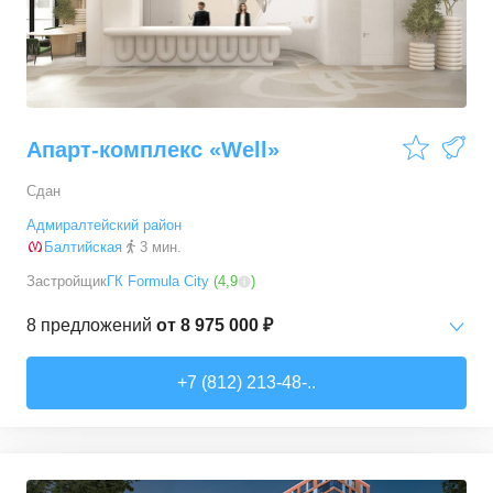
Апарт-комплекс «Well»
Сдан
Адмиралтейский район
Балтийская
3 мин.
Застройщик
ГК Formula City
(
4,9
)
8
предложений
от
8 975 000 ₽
Студии
от
8 975 000 ₽
+7 (812) 213-48-..
20,1
–
80,8
м²
8
предложений