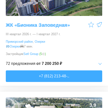
ЖК «Бионика Заповедная»
III квартал 2026 г. — I квартал 2027 г.
Приморский район
,
Озерки
Озерки
7 мин.
Застройщик
Setl Group
(
5
)
72
предложения
от
7 200 250 ₽
Студии
от
7 200 250 ₽
+7 (812) 213-48-..
21,35
–
30,65
м²
22
предложения
1-комн. кв.
от
9 700 170 ₽
29,85
–
36,84
м²
34
предложения
Рассрочка
Трейд-ин
IT-ипотека
3,9