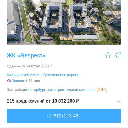
2-комн. кв.
от
17 650 060 ₽
53,6
–
65,15
м²
12
предложений
3-комн. кв.
от
21 900 290 ₽
81,2
–
90,5
м²
4
предложения
ЖК «Respect»
Сдан — IV квартал 2027 г.
Калининский район
,
Кушелевская дорога
Лесная
11 мин.
Застройщик
Петербургская строительная компания
(
3,9
)
215
предложений
от
10 832 200 ₽
Студии
от
10 832 200 ₽
+7 (812) 213-48-..
23,23
–
32,7
м²
35
предложений