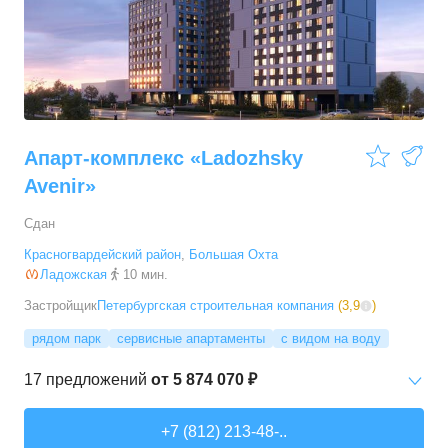
62,1
–
75,3
м²
6
предложений
4-комн. кв.
от
44 589 600 ₽
112,6
–
112,6
м²
1
предложение
Апарт-комплекс «Ladozhsky
Avenir»
Сдан
Красногвардейский район
,
Большая Охта
Ладожская
10 мин.
Застройщик
Петербургская строительная компания
(
3,9
)
рядом парк
сервисные апартаменты
с видом на воду
17
предложений
от
5 874 070 ₽
Студии
от
5 874 070 ₽
+7 (812) 213-48-..
24,21
–
60,83
м²
17
предложений