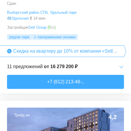
Сдан
Выборгский район СПб
,
Удельный парк
Удельная
14 мин.
Застройщик
Setl Group
(
5
)
рядом парк
с панорамными окнами
Скидка на квартиру до 10% от компании «Setl
Group»
11
предложений
от
16 279 200 ₽
Студии
от
16 279 200 ₽
+7 (812) 213-48-..
26,6
–
26,6
м²
1
предложение
1-комн. кв.
от
19 504 800 ₽
33,9
–
34,4
м²
3
предложения
Трейд-ин
4,2
2-комн. кв.
от
26 082 000 ₽