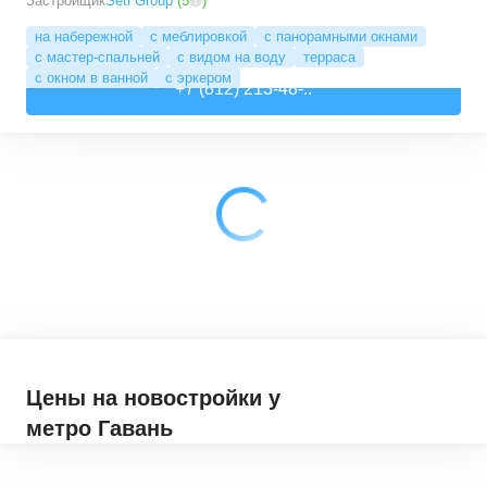
Застройщик
Setl Group
(
5
)
на набережной
с меблировкой
с панорамными окнами
с мастер-спальней
с видом на воду
терраса
с окном в ванной
с эркером
+7 (812) 213-48-..
Цены на новостройки
у
метро Гавань