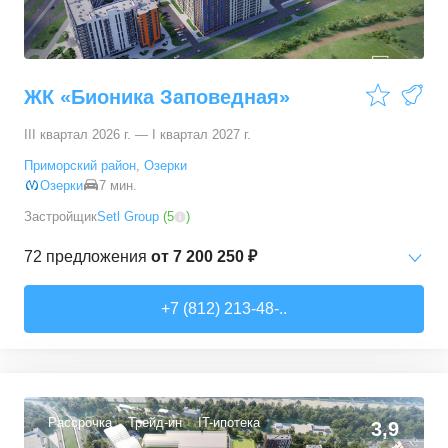
ЖК «Бионика Заповедная»
III квартал 2026 г. — I квартал 2027 г.
Приморский район
,
Озерки
Озерки
7 мин.
Застройщик
Setl Group
(
5
)
72
предложения
от
7 200 250 ₽
Студии
от
7 200 250 ₽
+7 (812) 213-48-..
21,35
–
30,65
м²
22
предложения
1-комн. кв.
от
9 700 170 ₽
29,85
–
36,84
м²
34
предложения
Рассрочка
Трейд-ин
IT-ипотека
3,9