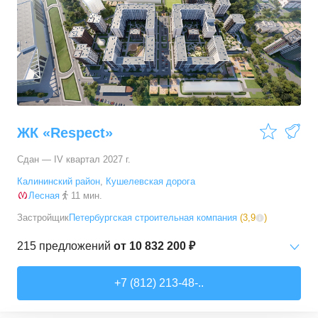
2-комн. кв.
от
17 650 060 ₽
53,6
–
65,15
м²
12
предложений
3-комн. кв.
от
21 900 290 ₽
81,2
–
90,5
м²
4
предложения
ЖК «Respect»
Сдан — IV квартал 2027 г.
Калининский район
,
Кушелевская дорога
Лесная
11 мин.
Застройщик
Петербургская строительная компания
(
3,9
)
215
предложений
от
10 832 200 ₽
Студии
от
10 832 200 ₽
+7 (812) 213-48-..
23,23
–
32,7
м²
35
предложений