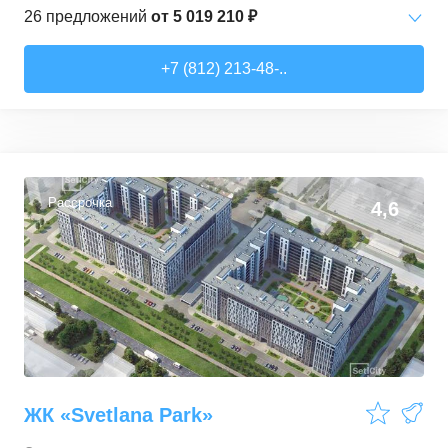
26
предложений
от
5 019 210 ₽
Студии
от
5 019 210 ₽
+7 (812) 213-48-..
17,8
–
39,5
м²
24
предложения
2-комн. кв.
от
11 945 250 ₽
47,9
–
63,4
м²
2
предложения
Рассрочка
4,6
ЖК «Svetlana Park»