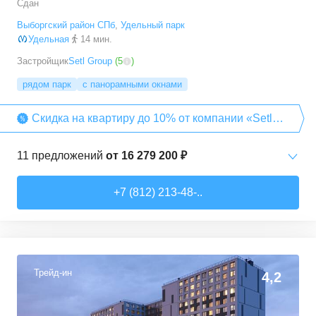
Сдан
Выборгский район СПб
,
Удельный парк
Удельная
14 мин.
Застройщик
Setl Group
(
5
)
рядом парк
с панорамными окнами
Скидка на квартиру до 10% от компании «Setl
Group»
11
предложений
от
16 279 200 ₽
Студии
от
16 279 200 ₽
+7 (812) 213-48-..
26,6
–
26,6
м²
1
предложение
1-комн. кв.
от
19 504 800 ₽
33,9
–
34,4
м²
3
предложения
Трейд-ин
4,2
2-комн. кв.
от
26 082 000 ₽
62,1
–
75,3
м²
6
предложений