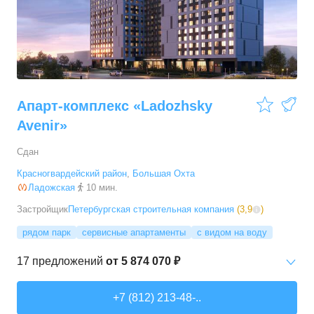
4-комн. кв.
от
44 589 600 ₽
112,6
–
112,6
м²
1
предложение
Апарт-комплекс «Ladozhsky
Avenir»
Сдан
Красногвардейский район
,
Большая Охта
Ладожская
10 мин.
Застройщик
Петербургская строительная компания
(
3,9
)
рядом парк
сервисные апартаменты
с видом на воду
17
предложений
от
5 874 070 ₽
Студии
от
5 874 070 ₽
+7 (812) 213-48-..
24,21
–
60,83
м²
17
предложений