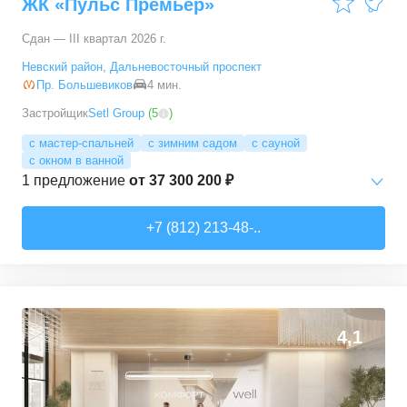
ЖК «Пульс Премьер»
Сдан — III квартал 2026 г.
Невский район
,
Дальневосточный проспект
Пр. Большевиков
4 мин.
Застройщик
Setl Group
(
5
)
с мастер-спальней
с зимним садом
с сауной
с окном в ванной
1
предложение
от
37 300 200 ₽
3-комн. кв.
от
37 300 200 ₽
+7 (812) 213-48-..
112,8
–
112,8
м²
1
предложение
4,1