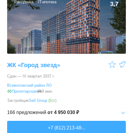
Рассрочка
IT-ипотека
3,7
ЖК «Город звезд»
Сдан — IV квартал 2037 г.
Всеволожский район ЛО
Пролетарская
9 мин.
Застройщик
Setl Group
(
5
)
166
предложений
от
4 950 030 ₽
Студии
от
4 950 030 ₽
+7 (812) 213-48-..
22,56
–
26,26
м²
45
предложений