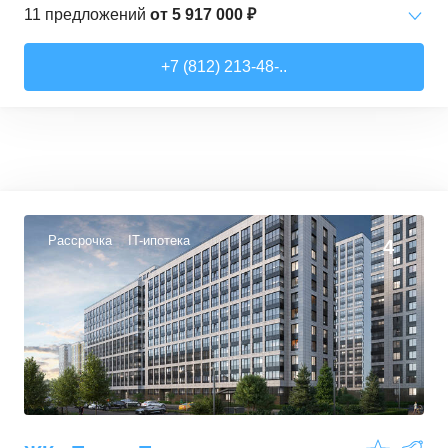
11
предложений
от
5 917 000 ₽
Студии
от
5 917 000 ₽
+7 (812) 213-48-..
30,5
–
30,5
м²
1
предложение
1-комн. кв.
от
6 305 000 ₽
32,5
–
35,1
м²
10
предложений
Рассрочка
IT-ипотека
4