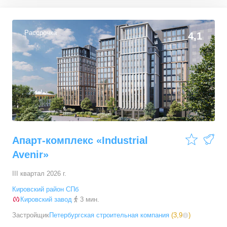
1-комн. кв.
от
16 276 920 ₽
36,06
–
62,7
м²
69
предложений
Рассрочка
4,1
2-комн. кв.
от
21 489 030 ₽
54,9
–
72,9
м²
90
предложений
3-комн. кв.
от
28 117 530 ₽
77,14
–
100,7
м²
21
предложение
Апарт-комплекс «Industrial
Avenir»
III квартал 2026 г.
Кировский район СПб
Кировский завод
3 мин.
Застройщик
Петербургская строительная компания
(
3,9
)