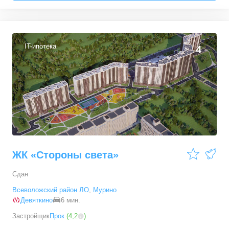
IT-ипотека
4
ЖК «Стороны света»
Сдан
Всеволожский район ЛО
,
Мурино
Девяткино
6 мин.
Застройщик
Прок
(
4,2
)