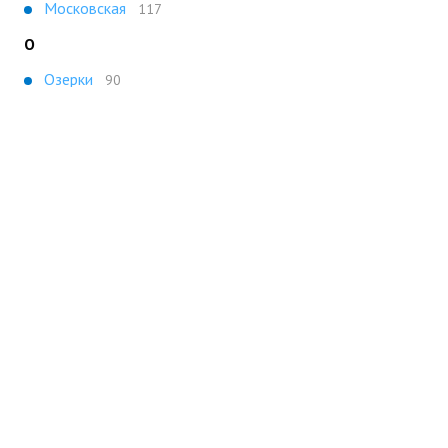
Московская
117
О
Озерки
90
П
Парнас
80
Пр. Большевиков
74
Пр. Ветеранов
106
Пр. Просвещения
94
С
Спортивная
75
У
Ул. Дыбенко
106
Ч