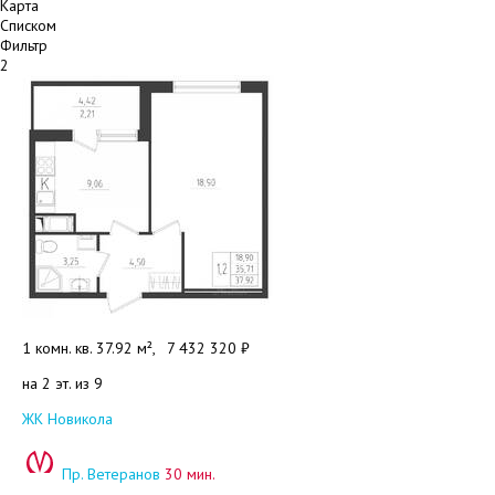
Карта
Списком
Фильтр
2
1 комн. кв. 37.92 м²,
7 432 320 ₽
на 2 эт. из 9
Добавить в избранное
ЖК Новикола
Пр. Ветеранов
30 мин.