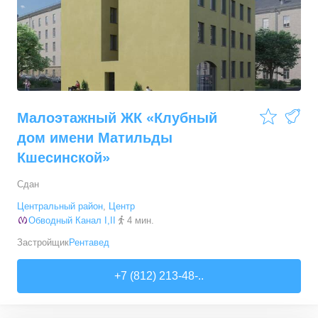
Малоэтажный ЖК «Клубный
дом имени Матильды
Кшесинской»
Сдан
Центральный район
,
Центр
Обводный Канал I,II
4 мин.
Застройщик
Рентавед
+7 (812) 213-48-..