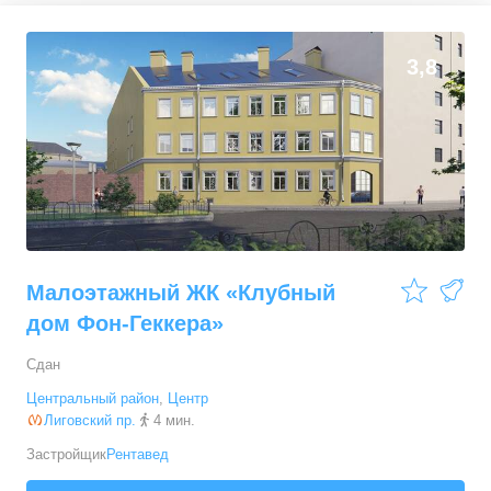
0
0
3,8
Малоэтажный ЖК «Клубный
дом Фон-Геккера»
Сдан
Центральный район
,
Центр
Лиговский пр.
4 мин.
Застройщик
Рентавед