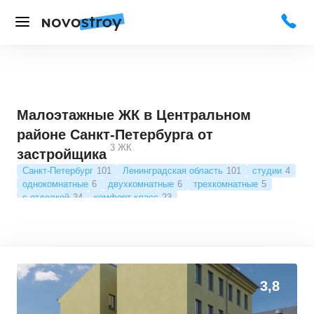
Малоэтажные ЖК в Центральном
районе Санкт-Петербурга от
3
ЖК
застройщика
Санкт-Петербург
101
Ленинградская область
101
студии
4
однокомнатные
6
двухкомнатные
6
трехкомнатные
5
с отделкой
34
комфорт-класс
23
0
0
3,8