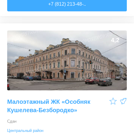
+7 (812) 213-48-..
4,2
Малоэтажный ЖК «Особняк
Кушелева-Безбородко»
Сдан
Центральный район