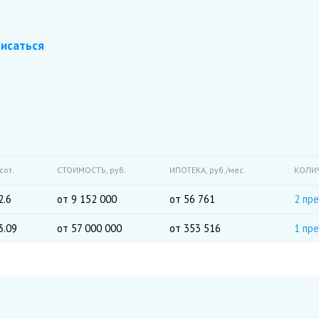
исаться
сот.
СТОИМОСТЬ,
руб.
ИПОТЕКА,
руб./мес.
КОЛИ
2.6
от 9 152 000
от 56 761
2 пр
3.09
от 57 000 000
от 353 516
1 пр