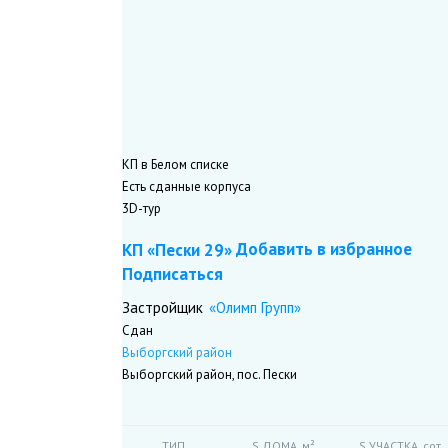
Выборгский р-он, п. Репино
КП в Белом списке
Есть сданные корпуса
3D-тур
Добавить в избранное
КП «Пески 29»
Подписаться
«Олимп Групп»
Застройщик
Сдан
Выборгский район
Выборгский район, пос. Пески
ТИП
S ДОМА,
м²
S УЧАСТКА,
сот.