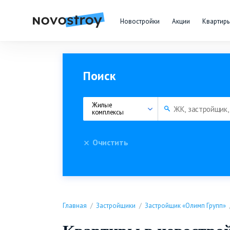
Новостройки
Акции
Квартир
Поиск
Жилые 
комплексы
Очистить
Главная
Застройщики
Застройщик «Олимп Групп»