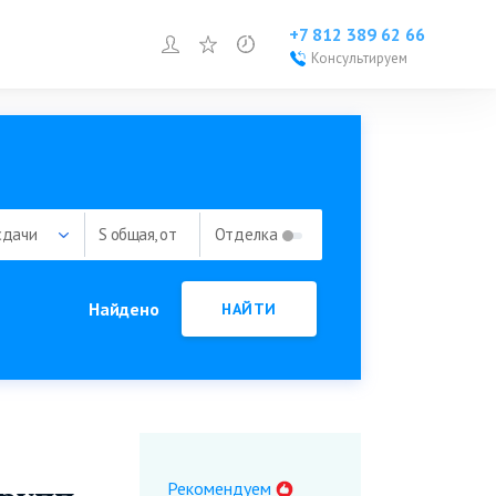
+7 812 389 62 66
Войти или зарегистрироваться
Избранное
Просмотренное
Консультируем
Войти или
зарегистрироваться
Добавить объект
сдачи
S общая, от
Отделка
Найдено
НАЙТИ
Рекомендуем