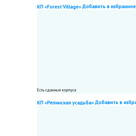
Добавить в избранное
КП «Forest Village»
Подписаться
«Олимп Групп»
Застройщик
III кв. 2024 г. — Проект
3 очереди
Выборгский район
Первомайское с.п.
Есть сданные корпуса
Добавить в избр
КП «Репинская усадьба»
Подписаться
«Олимп Групп»
Застройщик
Сдан
Выборгский район