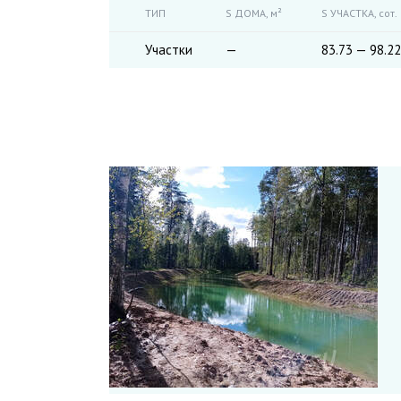
ТИП
S ДОМА,
м²
S УЧАСТКА,
сот.
Участки
—
83.73 — 98.22