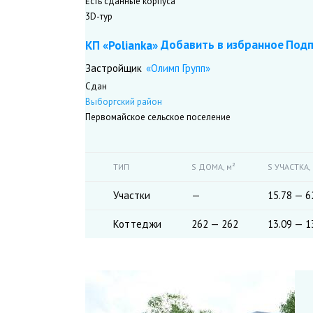
Есть сданные корпуса
3D-тур
Добавить в избранное
Подп
КП «Polianka»
«Олимп Групп»
Застройщик
Сдан
Выборгский район
Первомайское сельское поселение
ТИП
S ДОМА,
м²
S УЧАСТКА,
Участки
—
15.78 — 6
Коттеджи
262 — 262
13.09 — 1