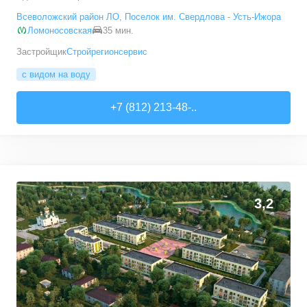
Всеволожский район ЛО
,
Поселок им. Свердлова - Усть-Ижора
Ломоносовская
35 мин.
Застройщик
Стройрегионсервис
с видом на воду
+7 (812) 213-48-..
3,2