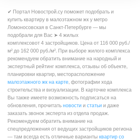
за квартиру
Минимальная цена
от 8 317 000 ₽
за 1 м²
Средняя цена
от 8 247 000 ₽
✔ Портал Новострой.су поможет подобрать и
за квартиру
Минимальная цена
от 120 000 ₽
за квартиру
купить квартиру в малоэтажном жк у метро
Средняя цена
от 160 000 ₽
за 1 м²
Ломоносовская в Санкт-Петербурге — мы
Средняя цена
от 9 580 000 ₽
за 1 м²
Минимальная цена
от 119 000 ₽
подобрали для Вас ➤ 4 жилых
за квартиру
Средняя цена
от 138 300 ₽
за 1 м²
комплексовот 4 застройщиков. Цена от 116 000 руб./
за 1 м²
м² до 162 000 руб./м². При выборе жилого комплекса
Минимальная цена
от 116 000 ₽
рекомендуем обратить внимание на народный и
Средняя цена
от 134 000 ₽
за 1 м²
экспертный рейтинг комплекса, отзывы об объекте,
за 1 м²
планировки квартир, месторасположение
Средняя цена
от 134 500 ₽
малоэтажного жк на карте
, фотографии хода
за 1 м²
строительства и визуализации. В карточке комплекса
Вы также имеете возможность подписаться на
обновления, прочитать
новости
и
статьи
и даже
заказать звонок эксперта из отдела продаж.
Рекомендуем обратить внимание на
спецпредложения от ведущих застройщиков региона
— там всегда есть отличные варианты
квартир со