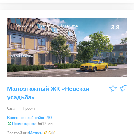
1-комн. кв.
от
4 716 000 ₽
38,7
–
39,3
м²
3
предложения
Рассрочка
Трейд-ин
IT-ипотека
3,8
2-комн. кв.
от
7 342 300 ₽
61,4
–
61,7
м²
2
предложения
3-комн. кв.
от
8 317 200 ₽
70,7
–
71,7
м²
8
предложений
Малоэтажный ЖК «Невская
усадьба»
Сдан — Проект
Всеволожский район ЛО
Пролетарская
12 мин.
Застройщик
Меткем
(
3,5
)