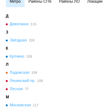
Метро
Районы СПб
Районы ЛО
Локации
Д
Девяткино
115
З
Звёздная
159
К
Купчино
158
Л
Ладожская
109
Ленинский пр.
108
Лесная
77
М
Московская
117