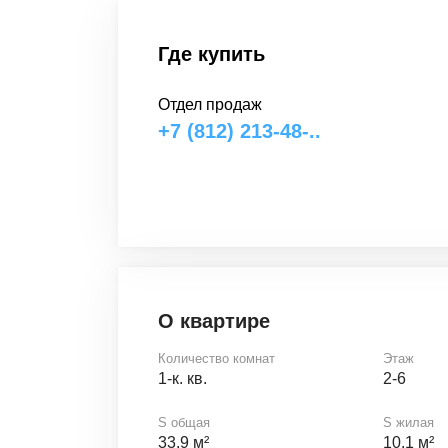
Где купить
Отдел продаж
+7 (812) 213-48-..
О квартире
Количество комнат
Этаж
1-к. кв.
2-6
S общая
S жилая
33.9 м²
10.1 м²