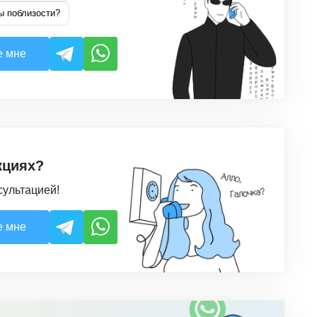
ы поблизости?
е мне
кциях?
сультацией!
е мне