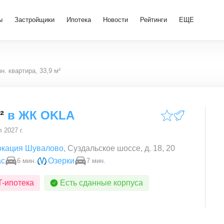
ы
Застройщики
Ипотека
Новости
Рейтинги
ЕЩЕ
н. квартира, 33,9 м²
²
в
ЖК OKLA
 2027 г.
окация Шувалово
,
Суздальское шоссе, д. 18, 20
ас
Озерки
6 мин.
7 мин.
T-ипотека
Есть сданные корпуса