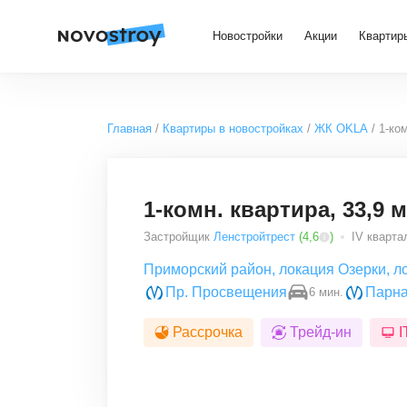
Новостройки
Акции
Квартир
Главная
Квартиры в новостройках
ЖК OKLA
1-ком
1-комн. квартира, 33,9 м
Застройщик
Ленстройтрест
(
4,6
)
IV квартал
Приморский район
,
локация Озерки
,
л
Пр. Просвещения
Парн
6 мин.
Рассрочка
Трейд-ин
I