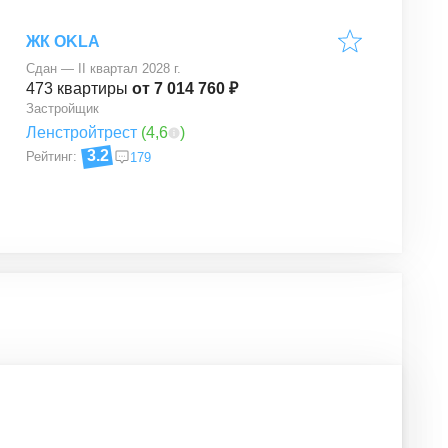
ЖК OKLA
Сдан — II квартал 2028 г.
473
квартиры
от 7 014 760 ₽
Застройщик
Ленстройтрест
(
4,6
)
3.2
Рейтинг:
179