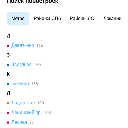
Поиск новостроек
Метро
Районы СПб
Районы ЛО
Локации
Д
Девяткино
115
З
Звёздная
159
К
Купчино
158
Л
Ладожская
109
Ленинский пр.
108
Лесная
77