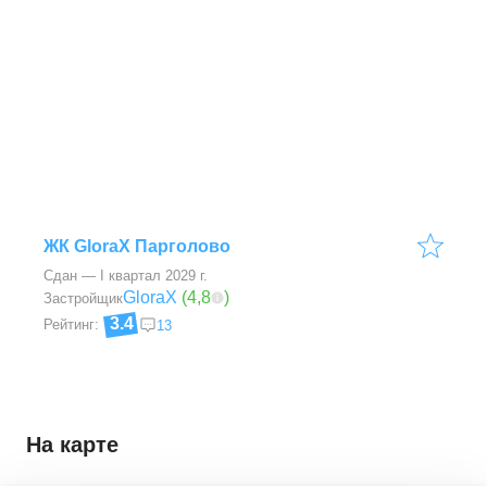
ЖК GloraX Парголово
Сдан — I квартал 2029 г.
GloraX
(
4,8
)
Застройщик
3.4
Рейтинг:
13
На карте