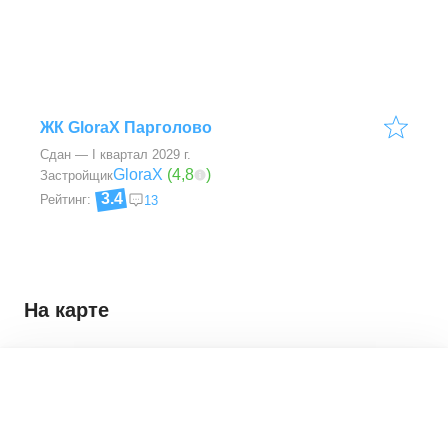
ЖК GloraX Парголово
Сдан — I квартал 2029 г.
GloraX
(
4,8
)
Застройщик
3.4
Рейтинг:
13
На карте