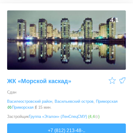
4,1
ЖК «Морской каскад»
Сдан
Василеостровский район
,
Васильевский остров
,
Приморская
Приморская
15 мин.
Застройщик
Группа «Эталон» (ЛенСпецСМУ)
(
4,4
)
+7 (812) 213-48-..