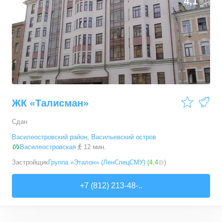
4,1
ЖК «Талисман»
Сдан
Василеостровский район
,
Васильевский остров
Василеостровская
12 мин.
Застройщик
Группа «Эталон» (ЛенСпецСМУ)
(
4,4
)
+7 (812) 213-48-..