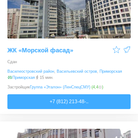
ЖК «Морской фасад»
Сдан
Василеостровский район
,
Васильевский остров
,
Приморская
Приморская
15 мин.
Застройщик
Группа «Эталон» (ЛенСпецСМУ)
(
4,4
)
+7 (812) 213-48-..