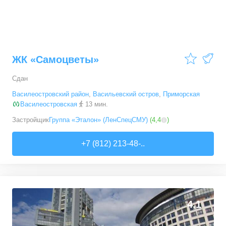
ЖК «Самоцветы»
Сдан
Василеостровский район
,
Васильевский остров
,
Приморская
Василеостровская
13 мин.
Застройщик
Группа «Эталон» (ЛенСпецСМУ)
(
4,4
)
+7 (812) 213-48-..
4,1