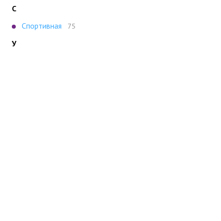
С
Спортивная
75
У
Ул. Дыбенко
106
Ч
Чкаловская
109
Показать все
Портал строящейся недвижимости
Все новостройки Санкт-Петербурга
+7 (812) 389-62-66
Санкт-Петербург