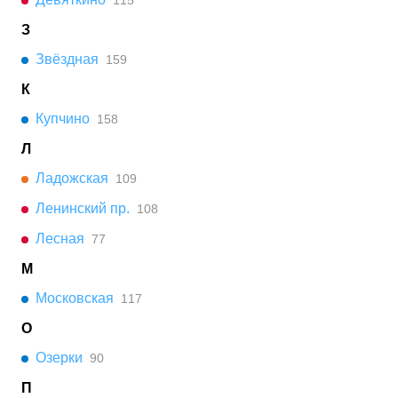
115
З
Звёздная
159
К
Купчино
158
Л
Ладожская
109
Ленинский пр.
108
Лесная
77
М
Московская
117
О
Озерки
90
П