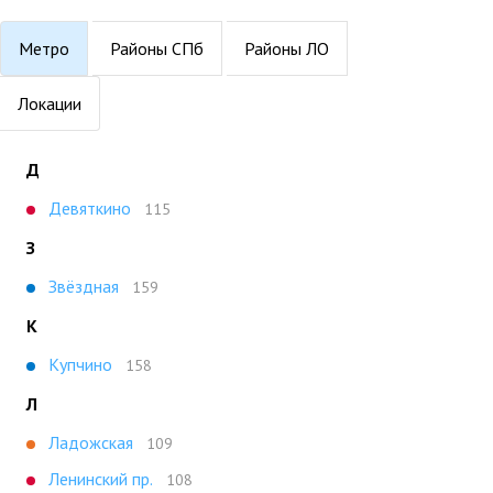
Метро
Районы СПб
Районы ЛО
Локации
Д
Девяткино
115
З
Звёздная
159
К
Купчино
158
Л
Ладожская
109
Ленинский пр.
108