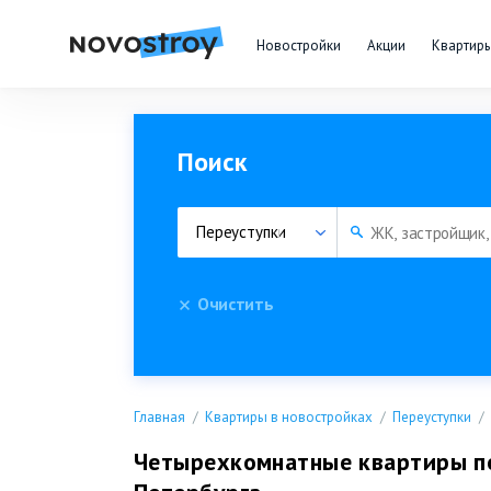
Новостройки
Акции
Квартир
Поиск
Переуступки
Очистить
Главная
Квартиры в новостройках
Переуступки
Четырехкомнатные квартиры по