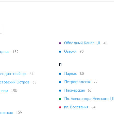
Обводный Канал I,II
40
Озерки
здная
90
159
П
Парнас
ендантский пр.
80
61
Петроградская
стовский Остров
72
68
Пионерская
чино
62
158
Пл. Александра Невского I,I
пл. Восстания
64
ожская
109