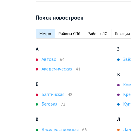
Поиск новостроек
Метро
Районы СПб
Районы ЛО
Локации
А
З
Автово
Звё
64
Академическая
41
К
Б
Ком
Балтийская
Кре
48
Беговая
Куп
72
В
Л
Василеостровская
Лад
66