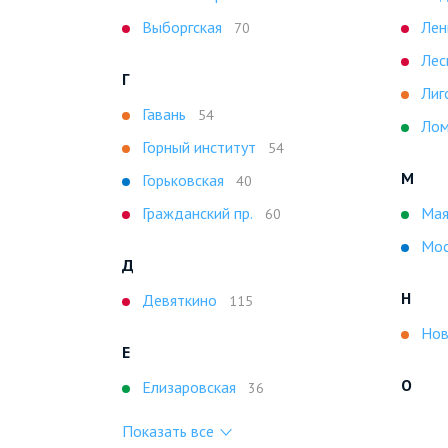
Выборгская
Лен
70
Лес
Г
Лиг
Гавань
54
Лом
Горный институт
54
М
Горьковская
40
Гражданский пр.
Мая
60
Мос
Д
Н
Девяткино
115
Нов
Е
О
Елизаровская
36
Показать все