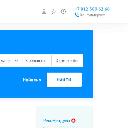
+7 812 389 62 66
Войти или зарегистрироваться
Избранное
Просмотренное
Консультируем
Войти или
зарегистрироваться
Добавить объект
сдачи
S общая, от
Отделка
Найдено
НАЙТИ
Рекомендуем