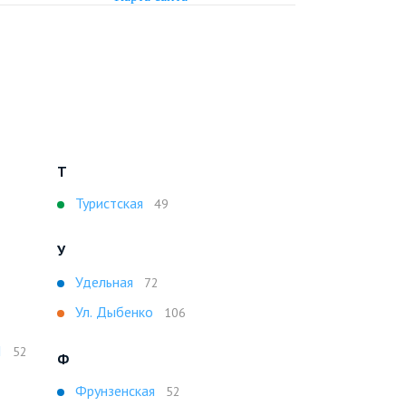
Т
Туристская
49
У
Удельная
72
Ул. Дыбенко
106
I
52
Ф
Фрунзенская
52