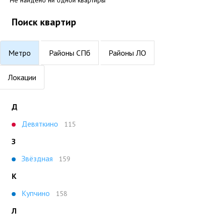
Не найдено ни одной квартиры
Поиск квартир
Метро
Районы СПб
Районы ЛО
Локации
Д
Девяткино
115
З
Звёздная
159
К
Купчино
158
Л