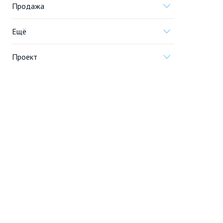
Продажа
Ещё
Проект
Информация, предоставленная на сайте,
не является
офертой
.
© 2005—2026, «Новострой.су»
Создание сайта
Перейти на полную версию