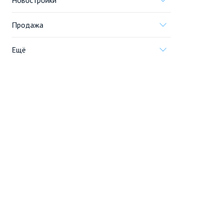
Новостройки
Продажа
Ещё
Проект
Информация, предоставленная на сайте,
не является
офертой
.
© 2005—2026, «Новострой.су»
Создание сайта
Перейти на полную версию