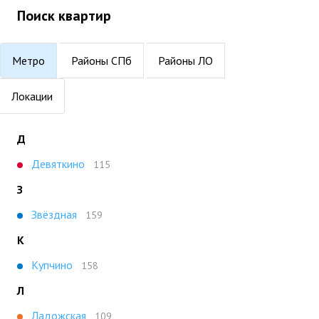
Поиск квартир
Метро
Районы СПб
Районы ЛО
Локации
Д
Девяткино
115
З
Звёздная
159
К
Купчино
158
Л
Ладожская
109