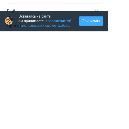
Ещё
Оставаясь на сайте,
вы принимаете
соглашение об
Принимаю
Проект
использовании cookie-файлов
Информация, предоставленная на сайте,
не является
офертой
.
© 2005—2026, «Новострой.су»
Создание сайта
Перейти на полную версию