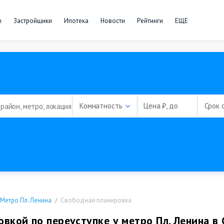
ы
Застройщики
Ипотека
Новости
Рейтинги
ЕЩЕ
Комнатность
Цена ₽, до
Срок 
Метро Пл. Ленина
Свободная планировка
вкой по переуступке у метро Пл. Ленина в 