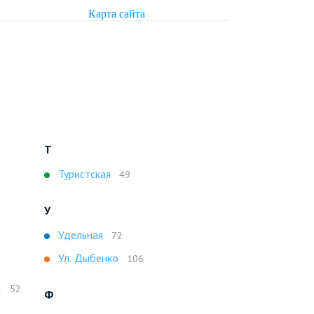
Карта сайта
Т
Туристская
49
У
Удельная
72
Ул. Дыбенко
106
I
52
Ф