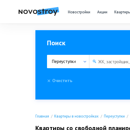
Новостройки
Акции
Квартир
Поиск
Переуступки
Очистить
Главная
Квартиры в новостройках
Переуступки
Квартиры со свободной планиро