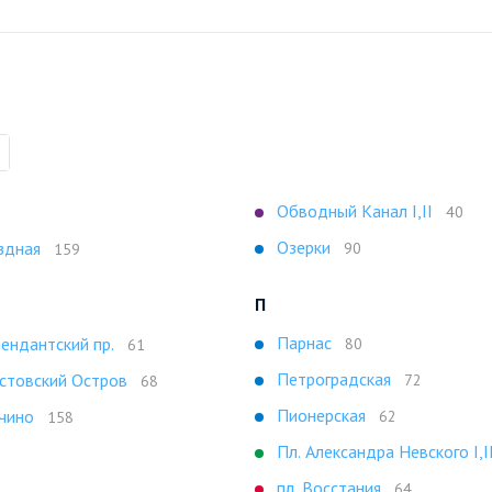
Обводный Канал I,II
40
Озерки
здная
90
159
П
Парнас
ендантский пр.
80
61
Петроградская
стовский Остров
72
68
Пионерская
чино
62
158
Пл. Александра Невского I,I
пл. Восстания
64