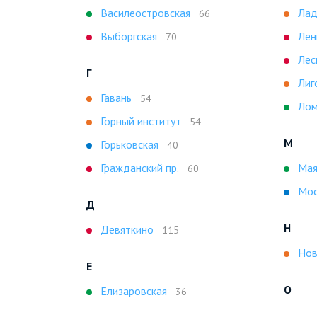
Василеостровская
Лад
66
Выборгская
Лен
70
Лес
Г
Лиг
Гавань
54
Лом
Горный институт
54
М
Горьковская
40
Гражданский пр.
Мая
60
Мос
Д
Н
Девяткино
115
Нов
Е
О
Елизаровская
36