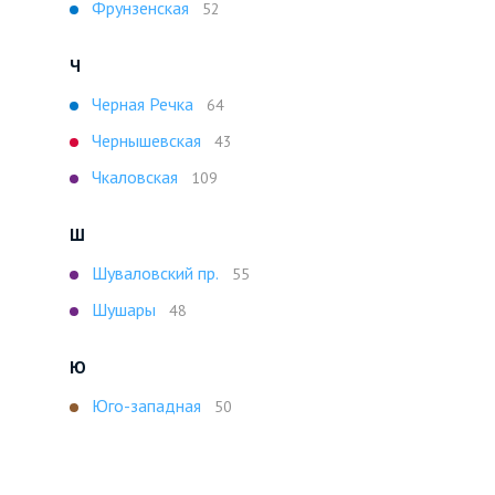
Фрунзенская
52
Ч
Черная Речка
64
Чернышевская
43
Чкаловская
109
Ш
Шуваловский пр.
55
Шушары
48
Ю
Юго-западная
50