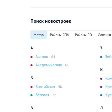
Поиск новостроек
Метро
Районы СПб
Районы ЛО
Локации
А
З
Автово
Звё
64
Академическая
41
К
Б
Ком
Балтийская
Кре
48
Беговая
Куп
72
В
Л