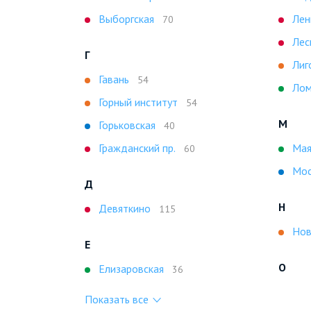
Выборгская
Лен
70
Лес
Г
Лиг
Гавань
54
Лом
Горный институт
54
М
Горьковская
40
Гражданский пр.
Мая
60
Мос
Д
Н
Девяткино
115
Нов
Е
О
Елизаровская
36
Показать все