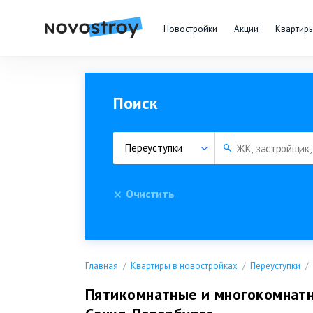
Новостройки
Акции
Квартир
Поиск
Переуступки
Очистить
Главная
Квартиры в новостройках
Переуступки
Пятикомнатные и многокомнатн