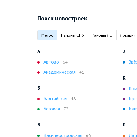
Поиск новостроек
Метро
Районы СПб
Районы ЛО
Локации
А
З
Автово
Звё
64
Академическая
41
К
Б
Ком
Балтийская
Кре
48
Беговая
Куп
72
В
Л
Василеостровская
Лад
66