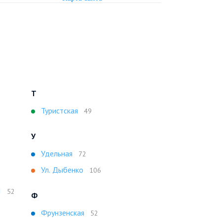
Т
Туристская
49
У
Удельная
72
Ул. Дыбенко
106
I
52
Ф
Фрунзенская
52