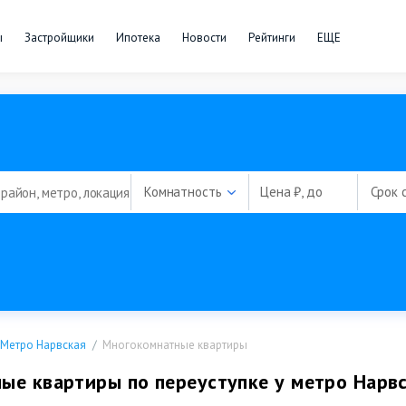
ы
Застройщики
Ипотека
Новости
Рейтинги
ЕЩЕ
Комнатность
Цена ₽, до
Срок 
Метро Нарвская
Многокомнатные квартиры
ые квартиры по переуступке у метро Нарвс