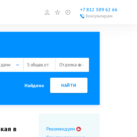
+7 812 389 62 66
Войти или зарегистрироваться
Избранное
Просмотренное
Консультируем
Войти или
зарегистрироваться
Добавить объект
сдачи
S общая, от
Отделка
Найдено
НАЙТИ
кая в
Рекомендуем