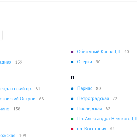
Обводный Канал I,II
40
Озерки
здная
90
159
П
Парнас
ендантский пр.
80
61
Петроградская
стовский Остров
72
68
Пионерская
чино
62
158
Пл. Александра Невского I,I
пл. Восстания
64
ожская
109