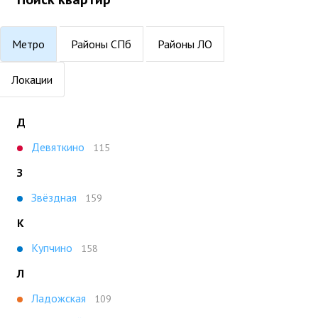
Метро
Районы СПб
Районы ЛО
Локации
Д
Девяткино
115
З
Звёздная
159
К
Купчино
158
Л
Ладожская
109