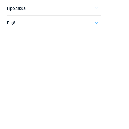
Продажа
Ещё
Проект
Информация, предоставленная на сайте,
не является
офертой
.
© 2005—2026, «Новострой.су»
Создание сайта
Перейти на полную версию