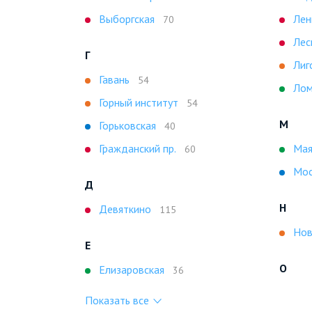
Выборгская
Лен
70
Лес
Г
Лиг
Гавань
54
Лом
Горный институт
54
М
Горьковская
40
Гражданский пр.
Мая
60
Мос
Д
Н
Девяткино
115
Нов
Е
О
Елизаровская
36
Показать все