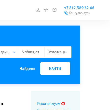
+7 812 389 62 66
Войти или зарегистрироваться
Избранное
Просмотренное
Консультируем
Войти или
зарегистрироваться
Добавить объект
сдачи
S общая, от
Отделка
Найдено
НАЙТИ
 в
Рекомендуем