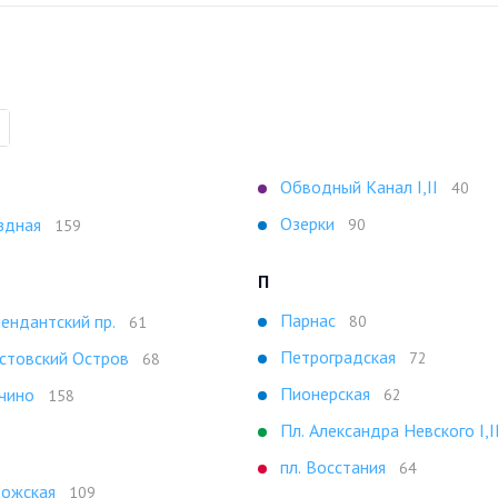
Обводный Канал I,II
40
Озерки
здная
90
159
П
Парнас
ендантский пр.
80
61
Петроградская
стовский Остров
72
68
Пионерская
чино
62
158
Пл. Александра Невского I,I
пл. Восстания
64
ожская
109