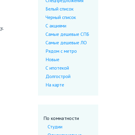
Спецпредложения
Белый список
Черный список
С акциями
у.
Самые дешевые CПБ
Самые дешевые ЛО
Рядом с метро
Новые
С ипотекой
Долгострой
На карте
По комнатности
Студии