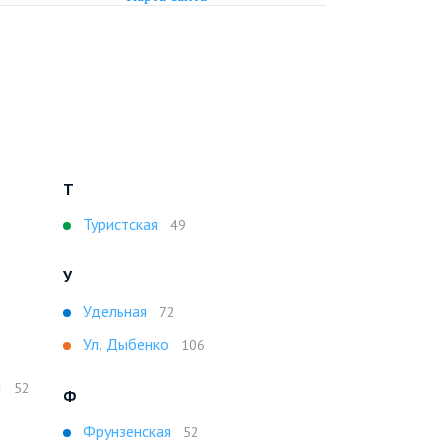
Т
Туристская
49
У
Удельная
72
Ул. Дыбенко
106
I
52
Ф
Фрунзенская
52