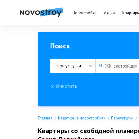
Новостройки
Акции
Квартир
Поиск
Переуступки
Очистить
Главная
Квартиры в новостройках
Переуступки
Квартиры со свободной планир