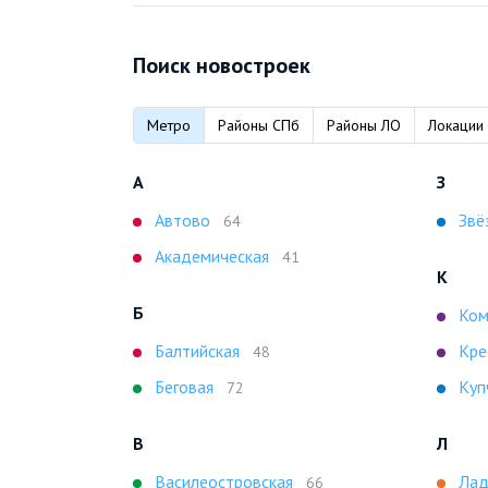
Поиск новостроек
Метро
Районы СПб
Районы ЛО
Локации
А
З
Автово
Звё
64
Академическая
41
К
Б
Ком
Балтийская
Кре
48
Беговая
Куп
72
В
Л
Василеостровская
Лад
66