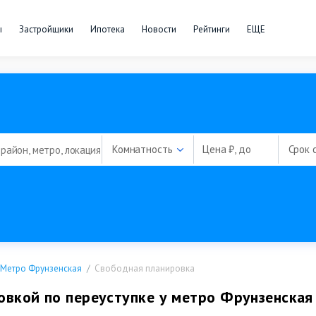
ы
Застройщики
Ипотека
Новости
Рейтинги
ЕЩЕ
Комнатность
Цена ₽, до
Срок 
Метро Фрунзенская
Свободная планировка
овкой по переуступке у метро Фрунзенская