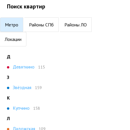
Поиск квартир
Метро
Районы СПб
Районы ЛО
Локации
Д
Девяткино
115
З
Звёздная
159
К
Купчино
158
Л
Ладожская
109