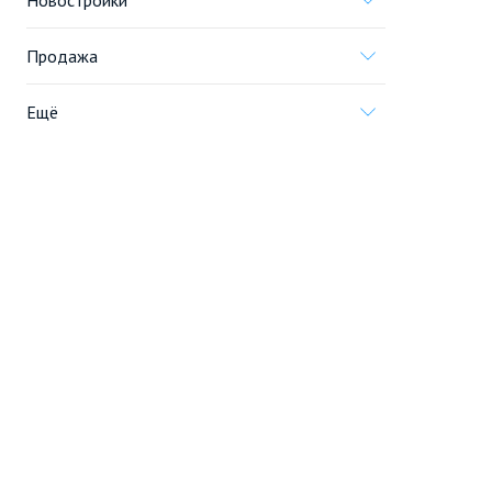
Новостройки
Продажа
Ещё
Проект
Информация, предоставленная на сайте,
не является
офертой
.
© 2005—2026, «Новострой.су»
Создание сайта
Перейти на полную версию