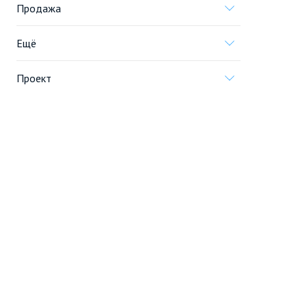
Продажа
Ещё
Проект
Информация, предоставленная на сайте,
не является
офертой
.
© 2005—2026, «Новострой.су»
Создание сайта
Перейти на полную версию