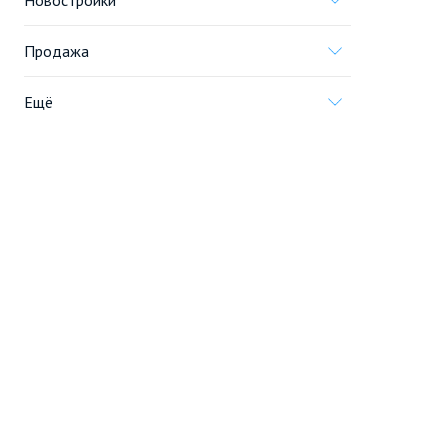
Новостройки
Продажа
Ещё
Проект
Информация, предоставленная на сайте,
не является
офертой
.
© 2005—2026, «Новострой.су»
Создание сайта
Перейти на полную версию