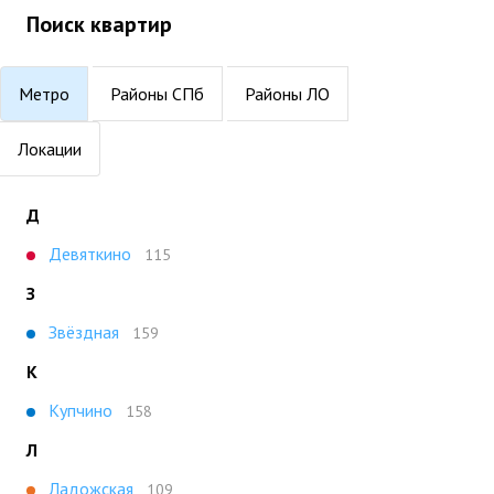
Поиск квартир
Метро
Районы СПб
Районы ЛО
Локации
Д
Девяткино
115
З
Звёздная
159
К
Купчино
158
Л
Ладожская
109