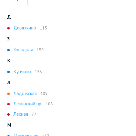
Д
Девяткино
115
З
Звёздная
159
К
Купчино
158
Л
Ладожская
109
Ленинский пр.
108
Лесная
77
М
Московская