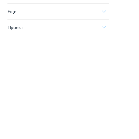
Ещё
Проект
Информация, предоставленная на сайте,
не является
офертой
.
© 2005—2026, «Новострой.су»
Создание сайта
Перейти на полную версию