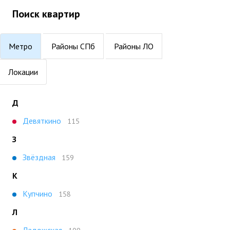
Поиск квартир
Метро
Районы СПб
Районы ЛО
Локации
Д
Девяткино
115
З
Звёздная
159
К
Купчино
158
Л