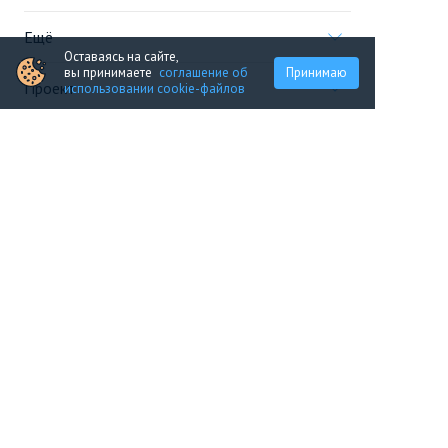
Ещё
Оставаясь на сайте,
вы принимаете
соглашение об
Принимаю
Проект
использовании cookie-файлов
Информация, предоставленная на сайте,
не является
офертой
.
© 2005—2026, «Новострой.су»
Создание сайта
Перейти на полную версию