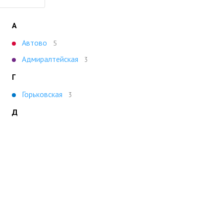
А
Автово
5
Адмиралтейская
3
Г
Горьковская
3
Д
Девяткино
4
Л
Ладожская
4
Ленинский пр.
5
О
Озерки
6