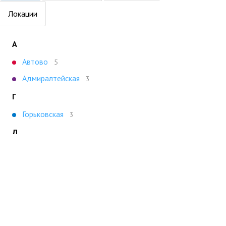
Локации
А
Автово
5
Адмиралтейская
3
Г
Горьковская
3
Д
Девяткино
4
Л
Ладожская
4
Ленинский пр.
5
О