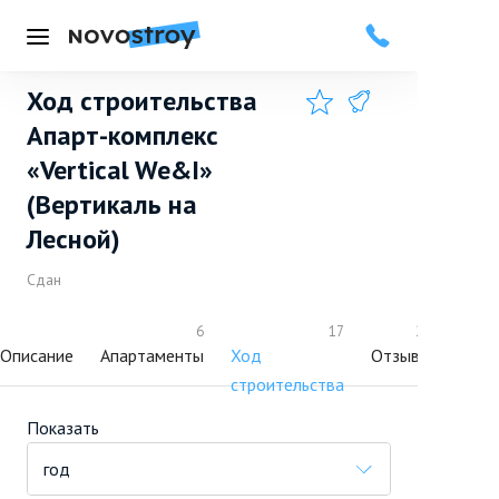
Меню
Ход строительства
Добавить в избранное
Подписаться
Апарт-комплекс
«Vertical We&I»
(Вертикаль на
Лесной)
Сдан
6
17
24
Описание
Апартаменты
Ход
Отзывы
Плю
строительства
и
мину
Показать
год