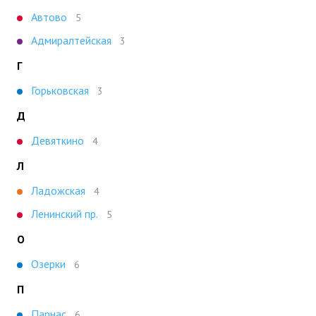
Автово
5
Адмиралтейская
3
Г
Горьковская
3
Д
Девяткино
4
Л
Ладожская
4
Ленинский пр.
5
О
Озерки
6
П
Парнас
6