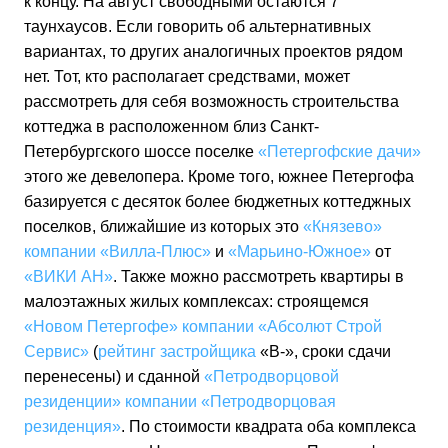
к концу. На август свободными остаются 7
таунхаусов. Если говорить об альтернативных
вариантах, то других аналогичных проектов рядом
нет. Тот, кто располагает средствами, может
рассмотреть для себя возможность строительства
коттеджа в расположенном близ Санкт-
Петербургского шоссе поселке
«Петергофские дачи»
этого же девелопера. Кроме того, южнее Петергофа
базируется с десяток более бюджетных коттеджных
поселков, ближайшие из которых это
«Князево»
компании «Вилла-Плюс»
и
«Марьино-Южное»
от
«ВИКИ АН»
. Также можно рассмотреть квартиры в
малоэтажных жилых комплексах: строящемся
«Новом Петергофе»
компании «Абсолют Строй
Сервис»
(
рейтинг застройщика
«B-», сроки сдачи
перенесены) и сданной
«Петродворцовой
резиденции»
компании «Петродворцовая
резиденция»
. По стоимости квадрата оба комплекса