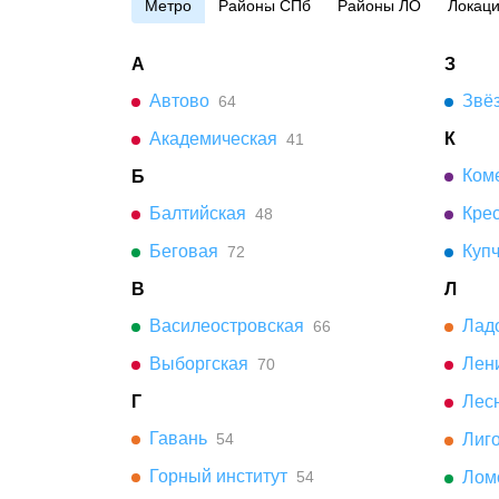
Метро
Районы СПб
Районы ЛО
Локац
А
З
Автово
Звё
64
Академическая
К
41
Коме
Б
Балтийская
Кре
48
Беговая
Куп
72
В
Л
Василеостровская
Лад
66
Выборгская
Лени
70
Г
Лес
Гавань
54
Лиго
Горный институт
54
Лом