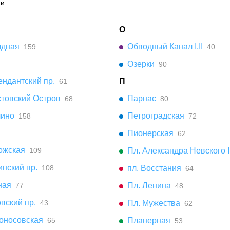
ии
О
здная
Обводный Канал I,II
159
40
Озерки
90
ндантский пр.
61
П
стовский Остров
Парнас
68
80
чино
Петроградская
158
72
Пионерская
62
ожская
109
Пл. Александра Невского I,
нский пр.
108
пл. Восстания
64
ная
77
Пл. Ленина
48
вский пр.
43
Пл. Мужества
62
оносовская
65
Планерная
53