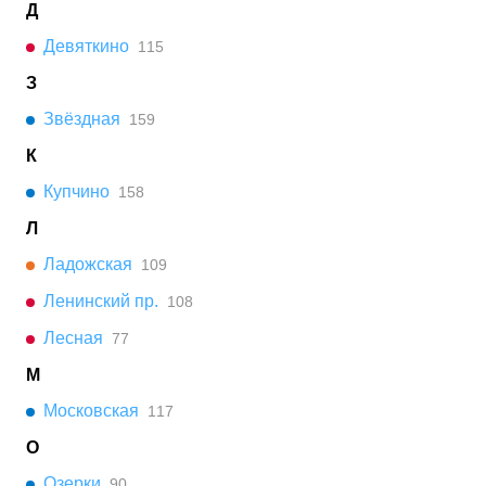
Д
Девяткино
115
З
Звёздная
159
К
Купчино
158
Л
Ладожская
109
Ленинский пр.
108
Лесная
77
М
Московская
117
О
Озерки
90