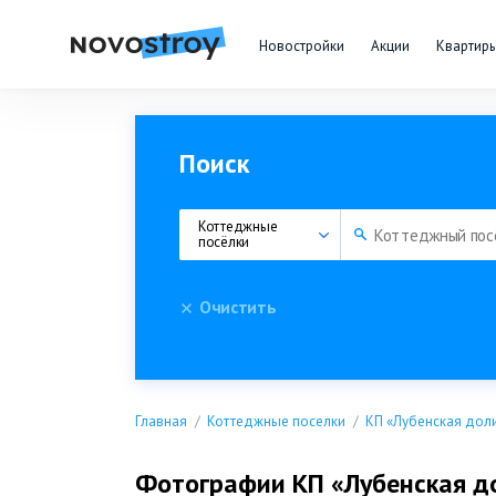
Новостройки
Акции
Квартир
Поиск
Коттеджные 
посёлки
Очистить
Главная
Коттеджные поселки
КП «Лубенская дол
Фотографии КП «Лубенская д