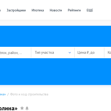
ы
Застройщики
Ипотека
Новости
Рейтинги
ЕЩЕ
Тип участка
Цена ₽, до
К
ина»
Фото и ход строительства
олина»