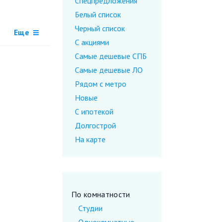
Спецпредложения
Белый список
Черный список
Еще
С акциями
Самые дешевые CПБ
Самые дешевые ЛО
Рядом с метро
Новые
С ипотекой
Долгострой
На карте
По комнатности
Студии