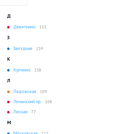
Д
Девяткино
115
З
Звёздная
159
К
Купчино
158
Л
Ладожская
109
Ленинский пр.
108
Лесная
77
М
Московская
117