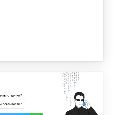
анты отделки?
ы поблизости?