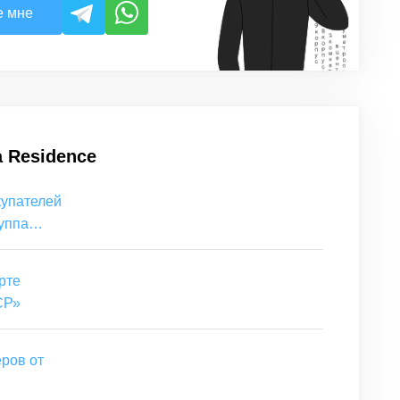
е мне
 Residence
купателей
уппа
рте
СР»
ров от