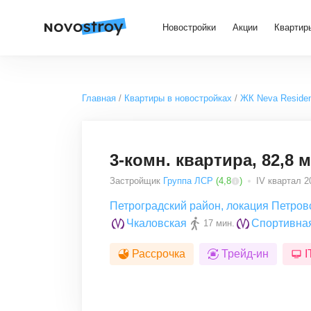
Новостройки
Акции
Квартир
Главная
Квартиры в новостройках
ЖК Neva Reside
3-комн. квартира, 82,8 м
Застройщик
Группа ЛСР
(
4,8
)
IV квартал 20
Петроградский район
,
локация Петров
Чкаловская
Спортивна
17 мин.
Рассрочка
Трейд-ин
I