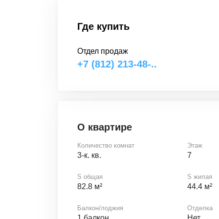
Где купить
Отдел продаж
+7 (812) 213-48-..
О квартире
Количество комнат
Этаж
3-к. кв.
7
S общая
S жилая
82.8 м²
44.4 м²
Балкон/лоджия
Отделка
1 балкон
Нет