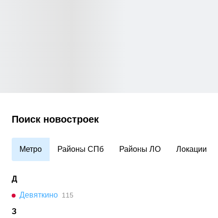
Поиск новостроек
Метро
Районы СПб
Районы ЛО
Локации
Д
Девяткино
115
З