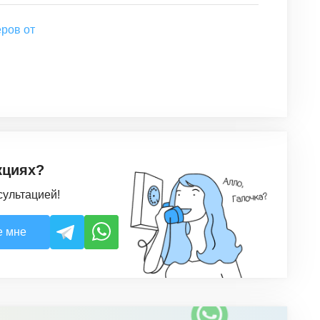
ров от
кциях?
сультацией!
е мне