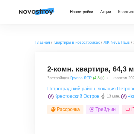
Новостройки
Акции
Квартир
Главная
Квартиры в новостройках
ЖК Neva Haus
2-комн. квартира, 64,3 м
Застройщик
Группа ЛСР
(
4,8
)
I квартал 202
Петроградский район
,
локация Петров
Крестовский Остров
Чк
13 мин.
Рассрочка
Трейд-ин
I