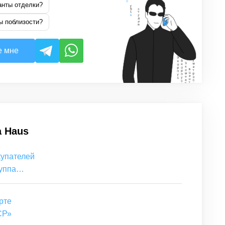
анты отделки?
ы поблизости?
е мне
a Haus
купателей
уппа
рте
СР»