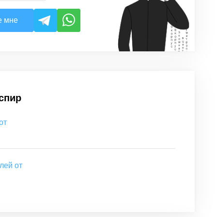
е мне
спир
от
лей от