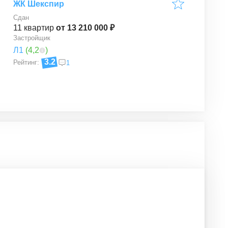
ЖК Шекспир
Сдан
11
квартир
от 13 210 000 ₽
Застройщик
Л1
(
4,2
)
3.2
Рейтинг:
1