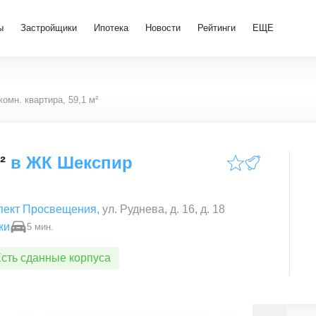
ы
Застройщики
Ипотека
Новости
Рейтинги
ЕЩЕ
комн. квартира, 59,1 м²
²
в
ЖК Шекспир
пект Просвещения
,
ул. Руднева, д. 16, д. 18
ки
5 мин.
сть сданные корпуса