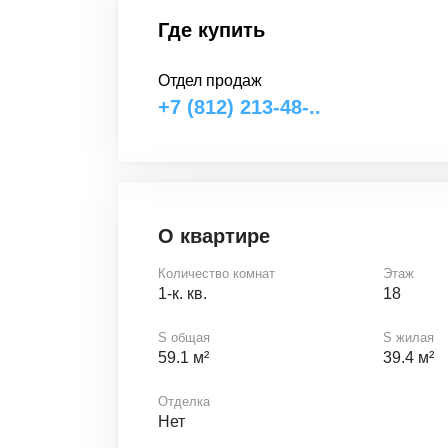
Где купить
Отдел продаж
+7 (812) 213-48-..
О квартире
Количество комнат
Этаж
1-к. кв.
18
S общая
S жилая
59.1 м²
39.4 м²
Отделка
Нет