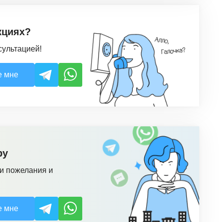
кциях?
сультацией!
е мне
ру
и пожелания и
е мне