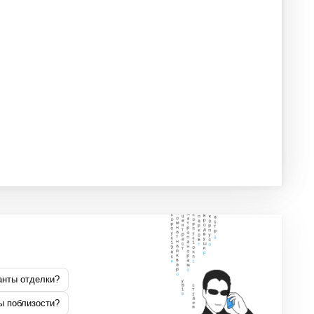
анты отделки?
ы поблизости?