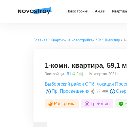
Новостройки
Акции
Квартир
Главная
Квартиры в новостройках
ЖК Шекспир
1-
1-комн. квартира, 59,1 м
Застройщик
Л1
(
4,2
)
IV квартал 2021 г.
Выборгский район СПб
,
локация Прос
Пр. Просвещения
Озер
22 мин.
Рассрочка
Трейд-ин
Е